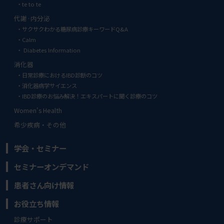
te to te
代謝·内分泌
サクサクわかる糖尿病診療キーワードQ&A
Calm
Diabetes Information
消化器
日常診療におけるIBD診断のコツ
消化器病学サイエンス
IBD診療のお悩み解決！エキスパートに聞く診療のコツ
Women's Health
希少疾病・その他
学会・セミナー
セミナーオンデマンド
患者さん向け情報
お役立ち情報
診療サポート