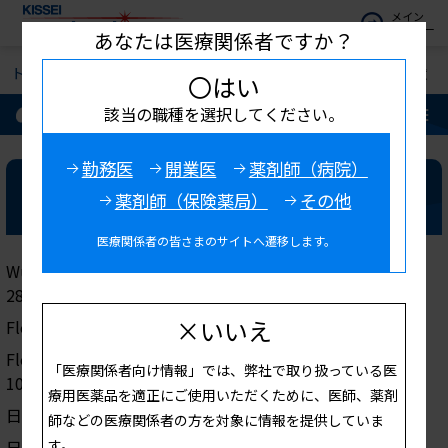
メイン
メニュー
あなたは医療関係者ですか？
トップ
疾患・領域情報
腎・透析
ピートル
主要文献
〇はい
ピートル
該当の職種を選択してください。
勤務医
開業医
薬剤師（病院）
主要文献
薬剤師（保険薬局）
その他
医療関係者の皆さまのサイトへ遷移します。
Wüthrich RP, et al.: Clin J Am Soc Nephrol. 2013; 8: 280-
289.
×いいえ
Floege J, et al.: Kidney Int. 2014; 86: 638-647.
Floege J, et al.: Nephrol Dial Transplant. 2015; 30: 1037-
「医療関係者向け情報」では、弊社で取り扱っている医
1046.
療用医薬品を適正にご使用いただくために、医師、薬剤
日本透析医学会統計調査委員会: 透析会誌. 2018; 51: 1-51.
師などの医療関係者の方を対象に情報を提供していま
す。
日本透析医学会: 透析会誌. 2012; 45: 301-356.