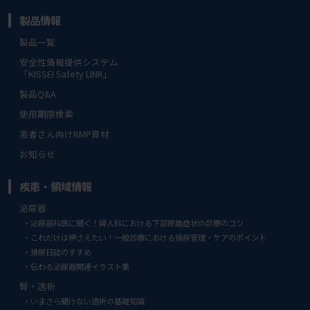
製品情報
製品一覧
安全性情報提供システム
「KISSEI Safety LINK」
製品Q&A
使用期限検索
患者さん向けRMP資材
お知らせ
疾患・領域情報
泌尿器
泌尿器科医に聞く！婦人科における下部尿路症状の診療のコツ
これだけは押さえたい！一般診療における排尿管理・ケアのポイント
排尿日誌のすすめ
伝わる泌尿器関連イラスト集
腎・透析
いまさら聞けない透析の基礎知識