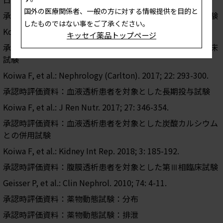
国外の医療関係者、一般の方に対する情報提供を目的と
承認時評価資料：血液透析患者を対象とした第Ⅱ相臨床試験
したものではない事をご了承ください。
Koiwa F, et al.: Clin Exp Nephrol. 2017; 21: 513-522.
キッセイ薬品トップページ
承認時評価資料：血液透析患者を対象とした第Ⅲ相比較臨床
試験
Koiwa F, et al.: Nephrology (Carlton). 2017; 22: 293-300.
承認時評価資料：血液透析患者を対象とした長期投与試験
Koiwa F, et al.: J Ren Nutr. 2017; 27: 346-354.
承認時評価資料：血液透析患者を対象とした炭酸カルシウム
との併用試験
Koiwa F, et al.: Kidney Int Rep. 2018; 3: 185-192.
承認時評価資料：腹膜透析患者を対象とした第Ⅲ相臨床試験
Geisser P, et al.: Clin Nephrol. 2010; 74: 4-11.
承認時評価資料：薬物動態試験：分布
承認時評価資料：薬物動態試験：排泄