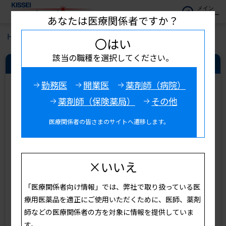
メイン
メニュー
あなたは医療関係者ですか？
トップ
疾患・領域情報
代謝・内分泌
〇はい
該当の職種を選択してください。
代謝・内分泌領域 新着情報
一覧を見る
勤務医
開業医
薬剤師（病院）
薬剤師（保険薬局）
その他
医療関係者の皆さまのサイトへ遷移します。
ペイシェントハラスメントへの具体的な対応 [診療サポー
×いいえ
ト]
2026年04月28日
「医療関係者向け情報」では、弊社で取り扱っている医
療用医薬品を適正にご使用いただくために、医師、薬剤
2026年03月31日
師などの医療関係者の方を対象に情報を提供していま
ペイシェントハラスメントの理解と対応 [診療サポート]
す。