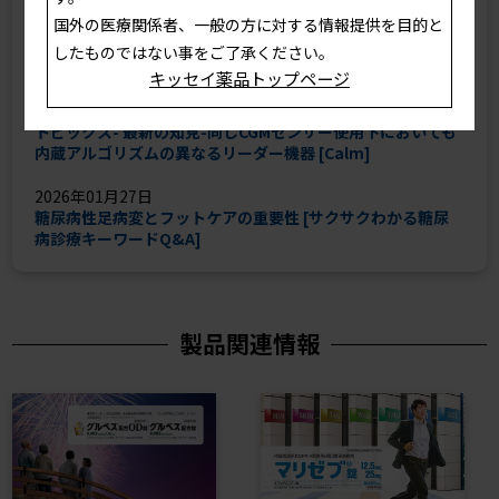
国外の医療関係者、一般の方に対する情報提供を目的と
2026年03月31日
アルコール摂取と2型糖尿病 [サクサクわかる糖尿病診療キー
したものではない事をご了承ください。
ワードQ&A]
キッセイ薬品トップページ
2026年02月24日
トピックス- 最新の知見-同じCGMセンサー使用下においても
内蔵アルゴリズムの異なるリーダー機器 [Calm]
2026年01月27日
糖尿病性足病変とフットケアの重要性 [サクサクわかる糖尿
病診療キーワードQ&A]
製品関連情報