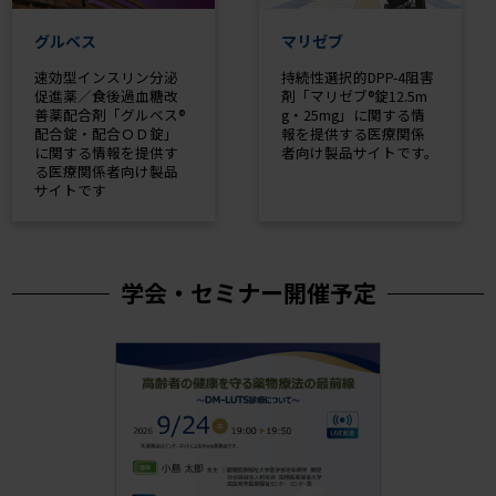
グルベス
マリゼブ
速効型インスリン分泌
持続性選択的DPP-4阻害
促進薬／食後過血糖改
剤「マリゼブ®錠12.5m
善薬配合剤「グルベス®
g・25mg」に関する情
配合錠・配合ＯＤ錠」
報を提供する医療関係
に関する情報を提供す
者向け製品サイトです。
る医療関係者向け製品
サイトです
学会・セミナー開催予定