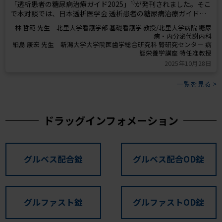
「透析患者の糖尿病治療ガイド2025」¹⁾が発刊されました。そこ
で本対談では、日本透析医学会 透析患者の糖尿病治療ガイド改
訂ワーキンググループの委員である林哲範先生と、CKD患者の病
林 哲範 先生 北里大学看護学部 基礎看護学 教授/北里大学病院 糖尿
態栄養学に造詣の深い細島康宏先生にご出席いただき、糖尿病合
病・内分泌代謝内科
併透析患者の治療にあたり医師およびスタッフが知っておくべ
細島 康宏 先生 新潟大学大学院医歯学総合研究科 腎研究センター 病
き最新知見についてディスカッションしていただきました。
2025年10月28日
一覧を見る >
ドラッグインフォメーション
グルベス配合錠
グルベス配合OD錠
グルファスト錠
グルファストOD錠