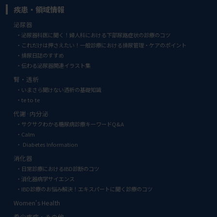
疾患・領域情報
泌尿器
泌尿器科医に聞く！婦人科における下部尿路症状の診療のコツ
これだけは押さえたい！一般診療における排尿管理・ケアのポイント
排尿日誌のすすめ
伝わる泌尿器関連イラスト集
腎・透析
いまさら聞けない透析の基礎知識
te to te
代謝·内分泌
サクサクわかる糖尿病診療キーワードQ&A
Calm
Diabetes Information
消化器
日常診療におけるIBD診断のコツ
消化器病学サイエンス
IBD診療のお悩み解決！エキスパートに聞く診療のコツ
Women's Health
希少疾病・その他