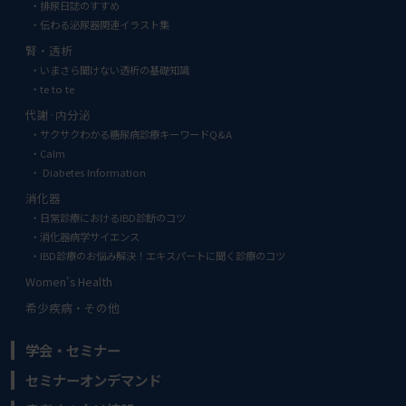
排尿日誌のすすめ
伝わる泌尿器関連イラスト集
腎・透析
いまさら聞けない透析の基礎知識
te to te
代謝·内分泌
サクサクわかる糖尿病診療キーワードQ&A
Calm
Diabetes Information
消化器
日常診療におけるIBD診断のコツ
消化器病学サイエンス
IBD診療のお悩み解決！エキスパートに聞く診療のコツ
Women's Health
希少疾病・その他
学会・セミナー
セミナーオンデマンド