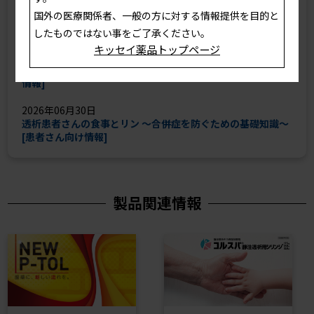
国外の医療関係者、一般の方に対する情報提供を目的と
2026年07月28日
Vol.40 [te to te]
したものではない事をご了承ください。
キッセイ薬品トップページ
2026年06月30日
すこやか透析ライフ－リンにまつわるお話－ [患者さん向け
情報]
2026年06月30日
透析患者さんの食事とリン ～合併症を防ぐための基礎知識～
[患者さん向け情報]
製品関連情報