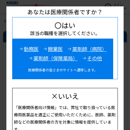
メイン
メニュー
あなたは医療関係者ですか？
トップ
疾患・領域情報
腎・透析
〇はい
該当の職種を選択してください。
腎・透析領域 新着情報
一覧を見る
勤務医
開業医
薬剤師（病院）
薬剤師（保険薬局）
その他
医療関係者の皆さまのサイトへ遷移します。
7剤ルールを活用したポリファーマシー対策 [診療サポー
×いいえ
ト]
2026年08月04日
「医療関係者向け情報」では、弊社で取り扱っている医
療用医薬品を適正にご使用いただくために、医師、薬剤
2026年08月04日
師などの医療関係者の方を対象に情報を提供していま
そのかゆみ我慢していませんか？ [患者さん向け情報]
す。