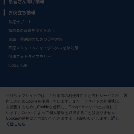
患者さん向け情報
お役立ち情報
診療サポート
高齢者の虐待を防ぐために
薬局・薬剤師のための災害対策
医療スタッフみんなで学ぶ外来感染対策
信州フォトライブラリー
KISSEI KUR
サイトマップ
ご利用条件
当社ウェブサイトでは、ご利用者の利便性向上と当社サービスの
向上のためCookieを使用しています。また、当サイトの利用状況
を把握するためにCookieを使用し、Google Analyticsと共有して
個人情報に関する取り組み
お問い合わせ
います。Cookieによって個人情報を取得することはありません。
Cookieの使用にご同意いただきますようお願いいたします。
詳し
くはこちら