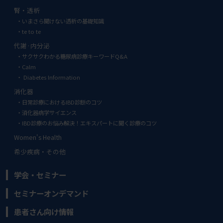
腎・透析
いまさら聞けない透析の基礎知識
te to te
代謝·内分泌
サクサクわかる糖尿病診療キーワードQ&A
Calm
Diabetes Information
消化器
日常診療におけるIBD診断のコツ
消化器病学サイエンス
IBD診療のお悩み解決！エキスパートに聞く診療のコツ
Women's Health
希少疾病・その他
学会・セミナー
セミナーオンデマンド
患者さん向け情報