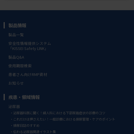
製品情報
製品一覧
安全性情報提供システム
「KISSEI Safety LINK」
製品Q&A
使用期限検索
患者さん向けRMP資材
お知らせ
疾患・領域情報
泌尿器
泌尿器科医に聞く！婦人科における下部尿路症状の診療のコツ
これだけは押さえたい！一般診療における排尿管理・ケアのポイント
排尿日誌のすすめ
伝わる泌尿器関連イラスト集