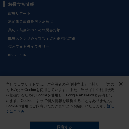
お役立ち情報
診療サポート
高齢者の虐待を防ぐために
薬局・薬剤師のための災害対策
医療スタッフみんなで学ぶ外来感染対策
信州フォトライブラリー
KISSEI KUR
×
サイトマップ
ご利用条件
当社ウェブサイトでは、ご利用者の利便性向上と当社サービスの
向上のためCookieを使用しています。また、当サイトの利用状況
を把握するためにCookieを使用し、Google Analyticsと共有して
個人情報に関する取り組み
お問い合わせ
います。Cookieによって個人情報を取得することはありません。
Cookieの使用にご同意いただきますようお願いいたします。
詳し
くはこちら
© 2012
- 2026
Kissei Pharmaceutical Co., Ltd.
同意する
All rights reserved.