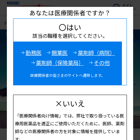
メイン
メニュー
あなたは医療関係者ですか？
トップ
疾患・領域情報
Women's Health
イセルティ
〇はい
イセルティ
該当の職種を選択してください。
勤務医
開業医
薬剤師（病院）
薬剤師（保険薬局）
その他
医療関係者の皆さまのサイトへ遷移します。
×いいえ
「医療関係者向け情報」では、弊社で取り扱っている医
療用医薬品を適正にご使用いただくために、医師、薬剤
師などの医療関係者の方を対象に情報を提供していま
す。