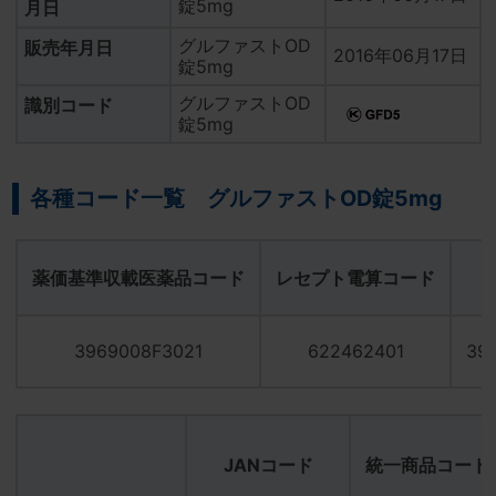
錠5mg
月日
グルファストOD
販売年月日
2016年06月17日
錠5mg
グルファストOD
識別コード
錠5mg
各種コード一覧 グルファストOD錠5mg
薬価基準収載医薬品コード
レセプト電算コード
3969008F3021
622462401
39
JANコード
統一商品コード