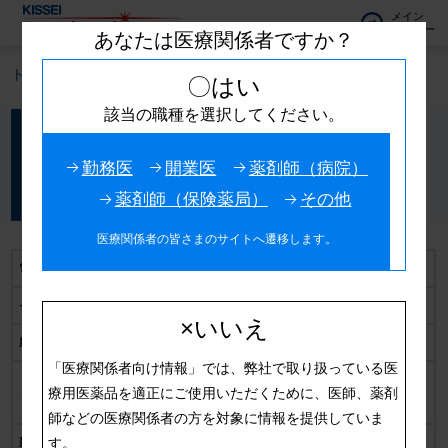
メイン
メニュー
あなたは医療関係者ですか？
トップ
製品情報
グルファストOD錠5mg
〇はい
該当の職種を選択してください。
速効型インスリン分泌促進薬
グルファストOD錠5mg
勤務医
開業医
薬剤師（病院）
ミチグリニドカルシウム水和物
薬剤師（保険薬局）
その他
医療関係者の皆さまのサイトへ遷移します。
電子添文
2025/12 更新
インタビューフォーム
2025/12 更新
×いいえ
服薬指導箋
服薬指導箋一覧
「医療関係者向け情報」では、弊社で取り扱っている医
日本語版
療用医薬品を適正にご使用いただくために、医師、薬剤
くすりのしおり
英語版
師などの医療関係者の方を対象に情報を提供していま
す。
新医薬品の「使用上の注意」の解説
2016/06 更新