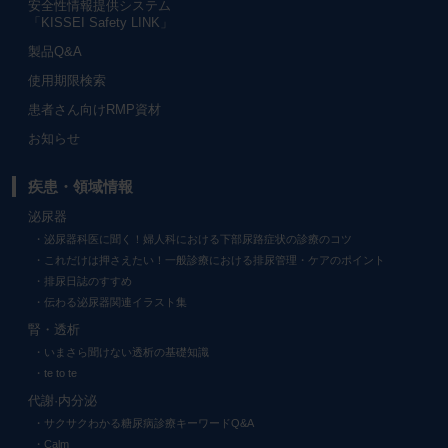
安全性情報提供システム
「KISSEI Safety LINK」
製品Q&A
使用期限検索
患者さん向けRMP資材
お知らせ
疾患・領域情報
泌尿器
泌尿器科医に聞く！婦人科における下部尿路症状の診療のコツ
これだけは押さえたい！一般診療における排尿管理・ケアのポイント
排尿日誌のすすめ
伝わる泌尿器関連イラスト集
腎・透析
いまさら聞けない透析の基礎知識
te to te
代謝·内分泌
サクサクわかる糖尿病診療キーワードQ&A
Calm