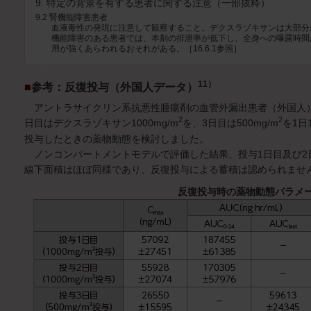
9. 特定の背景を有する患者に関する注意（一部抜粋）
9.2 腎機能障害患者
血液毒性の発現に注意して観察すること。デクスラゾキサンは大部分
機能障害のある患者では、本剤の排泄率が低下し、全身への曝露時間
用が強くあらわれるおそれがある。［16.6.1参照］
11）
■
参考：反復投与（外国人データ）
アントラサイクリン系抗悪性腫瘍剤の血管外漏出患者（外国人）
2
2
日目はデクスラゾキサン1000mg/m
を、3日目は500mg/m
を1日
投与したときの薬物動態を検討しました。
ノンコンパートメントモデルで評価した結果、投与1日目及び2日
線下面積はほぼ同様であり、反復投与による蓄積は認められませ
反復投与時の薬物動態パラメ