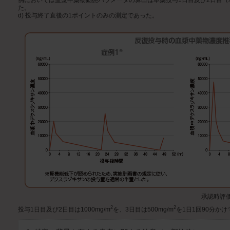
た。
d) 投与終了直後の1ポイントのみの測定であった。
承認時評価
2
2
投与1日目及び2日目は1000mg/m
を、3日目は500mg/m
を1日1回90分か