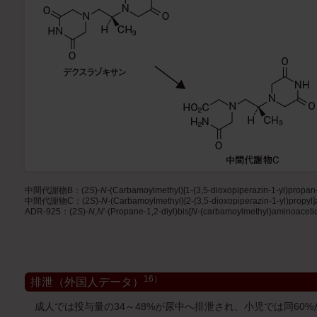
中間代謝物B：(2
S
)-
N
-(Carbamoylmethyl)[1-(3,5-dioxopiperazin-1-yl)propan-
中間代謝物C：(2
S
)-
N
-(Carbamoylmethyl)[2-(3,5-dioxopiperazin-1-yl)propyl]
ADR-925：(2
S
)-
N
,
N
'-(Propane-1,2-diyl)bis[
N
-(carbamoylmethyl)aminoacetic
16）
排泄（外国人データ）
成人では投与量の34～48%が尿中へ排泄され、小児では同60