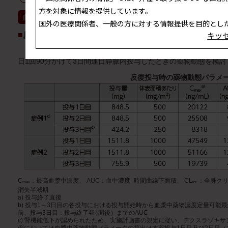
方を対象に情報を提供しています。
血漿中濃度
国外の医療関係者、一般の方に対する情報提供を目的とし
10）
キッ
■
反復投与
日本人のアントラサイクリン系抗悪性腫瘍剤の血管外漏出患者（
日1回90分かけて3日間連日静脈内投与したときの薬物動態を検
反復投与時の薬物動態パラメ
C
：最高血漿中濃度、 AUC：血中濃度- 時間曲線下面積、 CL
：全身クリ
max
tot
消失半減期
a) 投与終了直後
b) 投与1～3日目の各投与における投与開始時から血漿中薬物濃度定量可能
前、投与3日目：投与終了4時間後）までのAUC
c) 腎機能低下が認められたため、実施計画書の規定に従い、デクスラゾキ
例においては血漿中薬物動態パラメータの算出は本薬投与1日目及び2日目（