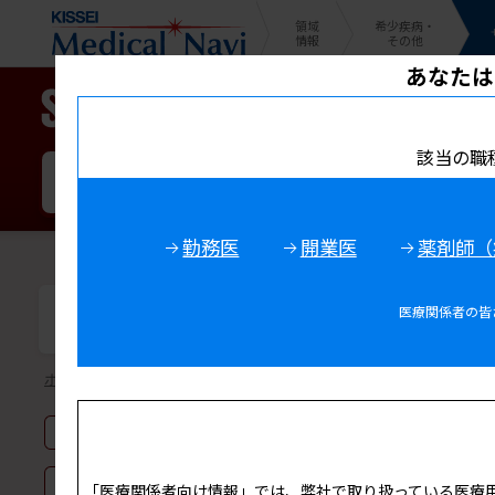
領域
希少疾病・
情報
その他
あなたは
該当の職
勤務医
開業医
薬剤師（
医療関係者の皆
薬物動態
ホーム
>
製品情報
> 薬物動態
血漿中濃度
代謝
「医療関係者向け情報」では、弊社で取り扱っている医療