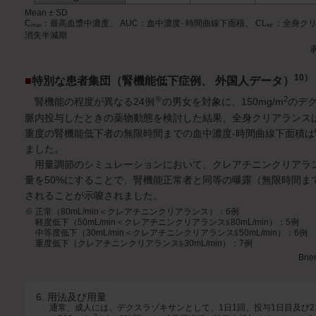
Mean ± SD
C
：最高血漿中濃度、 AUC：血中濃度- 時間曲線下面積、 CL
：全身クリ
max
tot
消失半減期
10）
■
特別な患者集団（腎機能低下症例、 外国人データ）
※
2
腎機能の程度が異なる24例
の男女を対象に、150mg/m
のデ
脈内投与したときの薬物動態を検討した結果、全身クリアランス
重度の腎機能低下者の無限時間までの血中濃度-時間曲線下面積は
ました。
用量調節のシミュレーションにおいて、クレアチニンクリアランスが
量を50%にすることで、腎機能正常者と同等の曝露（無限時間ま
されることが示唆されました。
※ 正常（80mL/min＜クレアチニンクリアランス）：6例
軽度低下（50mL/min＜クレアチニンクリアランス≦80mL/min）：5例
中等度低下（30mL/min＜クレアチニンクリアランス≦50mL/min）：6例
重度低下（クレアチニンクリアランス≦30mL/min）：7例
Brie
6. 用法及び用量
通常、成人には、デクスラゾキサンとして、1日1回、投与1日目及び2日目