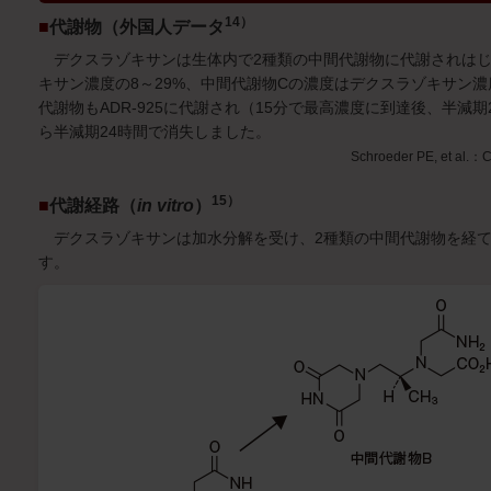
14）
■
代謝物（外国人データ
デクスラゾキサンは生体内で2種類の中間代謝物に代謝されはじ
キサン濃度の8～29%、中間代謝物Cの濃度はデクスラゾキサン濃
代謝物もADR-925に代謝され（15分で最高濃度に到達後、半減期
ら半減期24時間で消失しました。
Schroeder PE, et al.：
15）
■
代謝経路（
in vitro
）
デクスラゾキサンは加水分解を受け、2種類の中間代謝物を経てA
す。