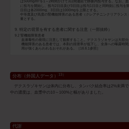
2
は500mg/m
を1～2時間かけて3日間連続で静脈内投与する。なお、
に投与を開始し、投与2日目及び3日目は投与1日目と同時刻に投与を
日目は各2000mg、3日目は1000mgを上限とする。
中等度及び高度の腎機能障害のある患者（クレアチニンクリアランス：4
量とする。
9. 特定の背景を有する患者に関する注意（一部抜粋）
9.2 腎機能障害患者
血液毒性の発現に注意して観察すること。デクスラゾキサンは大部分
機能障害のある患者では、本剤の排泄率が低下し、全身への曝露時間
用が強くあらわれるおそれがある。［16.6.1参照］
13）
分布（外国人データ）
デクスラゾキサンは体内に分布し、タンパク結合率は2%未満で
中の濃度は、血漿中の10～100%と幅がありました。
代謝