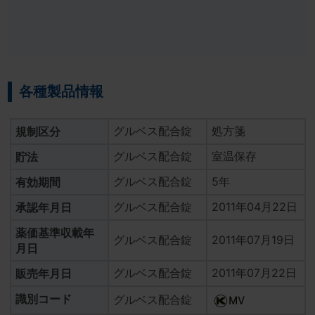
2017年11月06日
カートン新バーコードへの可変情報追加のお知
らせ
2017年05月08日
「使用上の注意」改訂のお知らせ
各種製品情報
2016年12月02日
グルベス配合錠
処方箋
規制区分
210錠包装 カートン仕様変更のお知らせ
グルベス配合錠
室温保存
貯法
2016年11月01日
「再審査結果」のお知らせ
グルベス配合錠
5年
有効期間
2015年09月02日
グルベス配合錠
2011年04月22日
承認年月日
使用上の注意改訂のお知らせ
薬価基準収載年
グルベス配合錠
2011年07月19日
月日
2012年07月10日
PTPシート及びカートン仕様等変更のお知らせ
グルベス配合錠
2011年07月22日
販売年月日
識別コード
グルベス配合錠
2012年01月11日