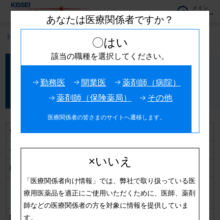
メイン
メニュー
あなたは医療関係者ですか？
トップ
製品情報
グルベス配合錠
〇はい
該当の職種を選択してください。
速効型インスリン分泌促進薬／食後過血糖改善薬配合剤
グルベス配合錠
勤務医
開業医
薬剤師（病院）
ミチグリニドカルシウム水和物／ボグリボース
薬剤師（保険薬局）
その他
医療関係者の皆さまのサイトへ遷移します。
電子添文
2025/05 更新
インタビューフォーム
2025/05 更新
×いいえ
服薬指導箋
服薬指導箋一覧
「医療関係者向け情報」では、弊社で取り扱っている医
日本語版
療用医薬品を適正にご使用いただくために、医師、薬剤
くすりのしおり
英語版
師などの医療関係者の方を対象に情報を提供していま
す。
新医薬品の「使用上の注意」の解説
2019/06 更新