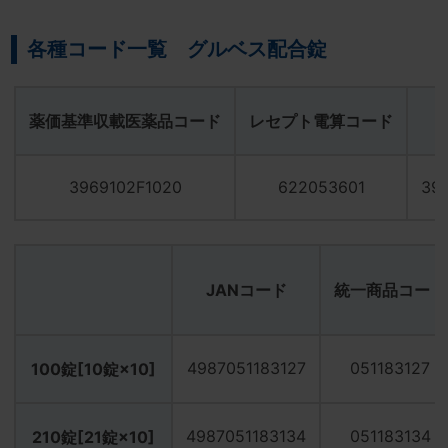
使用上の注意改訂のお知らせ
各種コード一覧 グルベス配合錠
薬価基準収載医薬品コード
レセプト電算コード
3969102F1020
622053601
39
JANコード
統一商品コード
4987051183127
051183127
100錠[10錠×10]
4987051183134
051183134
210錠[21錠×10]