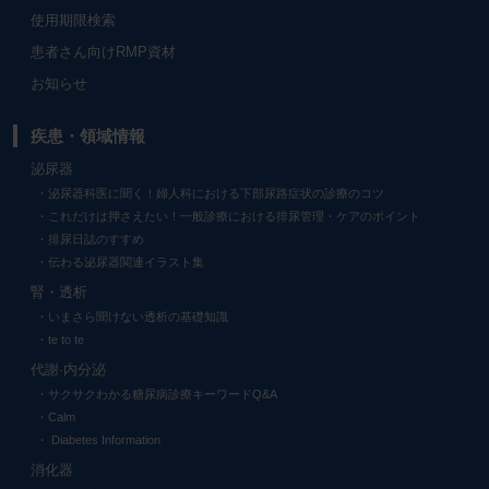
使用期限検索
患者さん向けRMP資材
お知らせ
疾患・領域情報
泌尿器
泌尿器科医に聞く！婦人科における下部尿路症状の診療のコツ
これだけは押さえたい！一般診療における排尿管理・ケアのポイント
排尿日誌のすすめ
伝わる泌尿器関連イラスト集
腎・透析
いまさら聞けない透析の基礎知識
te to te
代謝·内分泌
サクサクわかる糖尿病診療キーワードQ&A
Calm
Diabetes Information
消化器