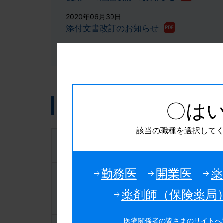
2020年06月30日
添付文書改訂のお知らせ
2020年06月01日
一部包装販売中止のお知らせ
2018年03月01日
バラ包装ボトル、カートン仕様等変更の
各種製品情報
〇は
2016年11月14日
(最終版) JANコード削除、カートンへ
該当の職種を選択して
一覧
ウテメリン錠5mg
規制区分
2015年05月11日
JANコード削除対応及び、カートン新バ
勤務医
開業医
薬
貯法
報追加等のお知らせ
ウテメリン錠5mg
薬剤師（保険薬局
2014年12月26日
適正使用のお願い-「欧州における短時間
医療関係者の皆さまのサイトへ