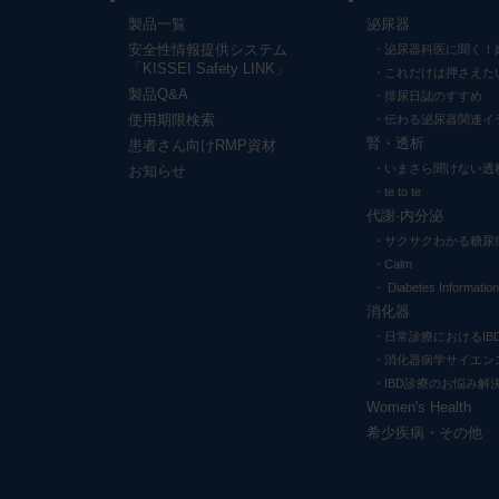
製品一覧
泌尿器
安全性情報提供システム
泌尿器科医に聞く！
「KISSEI Safety LINK」
これだけは押さえた
製品Q&A
排尿日誌のすすめ
使用期限検索
伝わる泌尿器関連イ
腎・透析
患者さん向けRMP資材
いまさら聞けない透
お知らせ
te to te
代謝·内分泌
サクサクわかる糖尿
Calm
Diabetes Information
消化器
日常診療におけるIB
消化器病学サイエン
IBD診療のお悩み解
Women's Health
希少疾病・その他