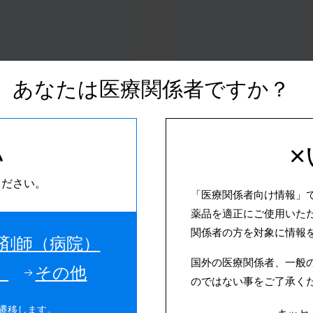
あなたは医療関係者ですか？
お知らせ
い
の可変情報追加等対応
ください。
「医療関係者向け情報」
処方箋
薬価基準収載年月日
薬品を適正にご使用いた
関係者の方を対象に情報
ーコードへの可変情
剤師（病院）
室温保存
販売年月日
国外の医療関係者、一般
外箱開封後は遮光し
）
その他
て保存
のではない事をご了承く
作用型β刺激薬に対
識別コード
遷移します。