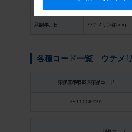
する措置」に関する国内対応について -
ウテメリン錠5mg
有効期間
2014年12月26日
欧州における短時間作用型β刺激薬に対
ウテメリン錠5mg
承認年月日
おけるウテメリン（注、錠）の有効性、
2014年02月07日
欧州における短時間作用型β刺激薬に対
各種コード一覧 ウテメリ
2013年10月29日
適正使用のお願い -欧州における短時間
る措置について-
薬価基準収載医薬品コード
2012年06月12日
PTPシート及びカートン仕様等変更のお
2590004F1192
JANコード