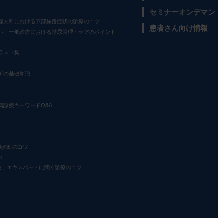
セミナーオンデマン
婦人科における下部尿路症状の診療のコツ
患者さん向け情報
い！一般診療における排尿管理・ケアのポイント
ラスト集
析の基礎知識
病診療キーワードQ&A
D診断のコツ
ス
決！エキスパートに聞く診療のコツ