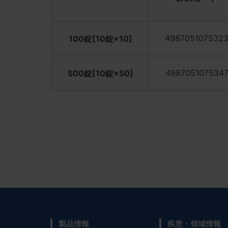
498705107532
100錠[10錠×10]
498705107534
500錠[10錠×50]
製品情報
疾患・領域情報