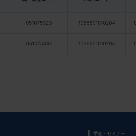
3
051075323
1056501010204
7
051075347
1056501010205
学会・セミナー