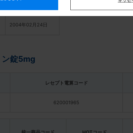
キッセ
3年
する措置および日本に
2004年02月24日
安全性について
する措置に関して
ン錠5mg
作用型β刺激薬に対す
レセプト電算コード
知らせ
620001965
統一商品コード
HOTコード