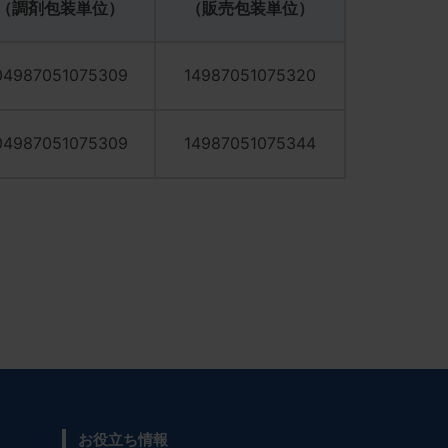
（調剤包装単位）
（販売包装単位）
04987051075309
14987051075320
04987051075309
14987051075344
お役立ち情報