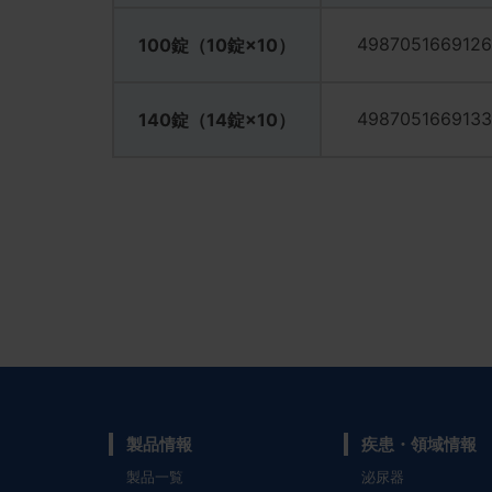
4987051669126
100錠（10錠×10）
4987051669133
140錠（14錠×10）
製品情報
疾患・領域情報
製品一覧
泌尿器