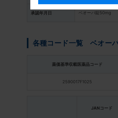
2020年07月16日
ベオーバ錠50mg
承認年月日
製品供給についてのお知らせとお詫び【
2020年06月03日
製品供給についてのお知らせとお詫び【
各種コード一覧 ベオーバ
2020年05月18日
製品供給についてのお知らせとお詫び
2019年12月02日
薬価基準収載医薬品コード
添付文書改訂のお知らせ
2019年08月05日
2590017F1025
市販直後調査の結果報告
2018年11月20日
新発売のお知らせ
JANコード
2018年09月21日
製造販売承認を取得いたしました。