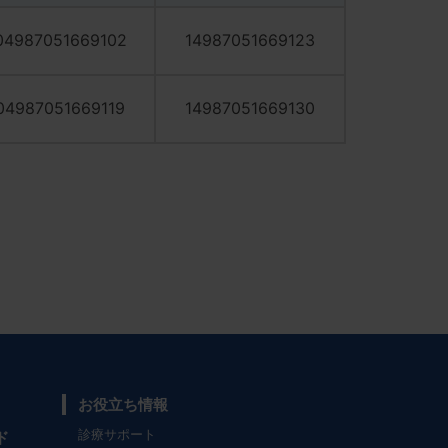
04987051669102
14987051669123
04987051669119
14987051669130
お役立ち情報
診療サポート
ド