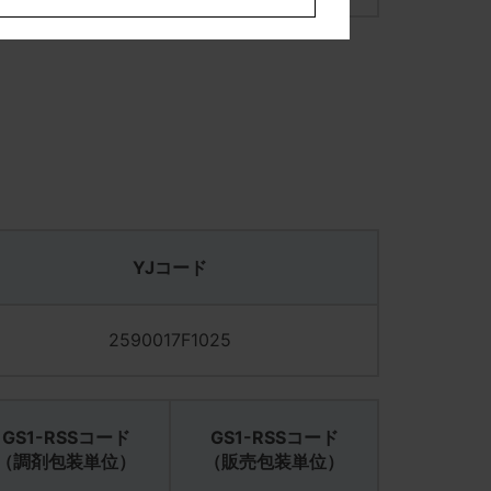
YJコード
2590017F1025
GS1-RSSコード
GS1-RSSコード
（調剤包装単位）
（販売包装単位）