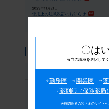
2023年11月21日
使用上の注意改訂のお知らせ
2022年08月01日
限定出荷解除（通常出荷再開）のお知ら
2022年05月12日
限定出荷解除見通しに関するお知らせ
〇は
各種製品情報
2021年08月02日
該当の職種を選択して
添付文書の同梱廃止及び情報提供方法に
2021年02月15日
ベオーバ錠50mg
規制区分
使用上の注意改訂のお知らせ
勤務医
開業医
薬
2021年01月27日
ベオーバ錠50mg
貯法
薬剤師（保険薬局
製品供給についてのお知らせとお詫び【
2020年11月06日
医療関係者の皆さまのサイトへ
ベオーバ錠50mg
有効期間
製品供給についてのお知らせとお詫び【