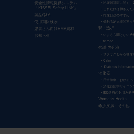
安全性情報提供システム
泌尿器科医に聞く！
「KISSEI Safety LINK」
これだけは押さえた
製品Q&A
排尿日誌のすすめ
使用期限検索
伝わる泌尿器関連イ
腎・透析
患者さん向けRMP資材
いまさら聞けない透
お知らせ
te to te
代謝·内分泌
サクサクわかる糖尿
Calm
Diabetes Information
消化器
日常診療におけるIB
消化器病学サイエン
IBD診療のお悩み解
Women's Health
希少疾病・その他