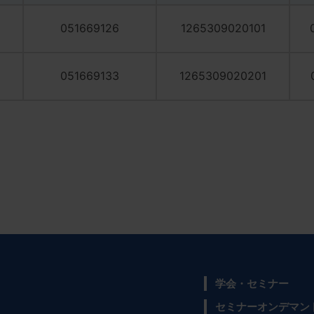
051669126
1265309020101
051669133
1265309020201
学会・セミナー
セミナーオンデマン