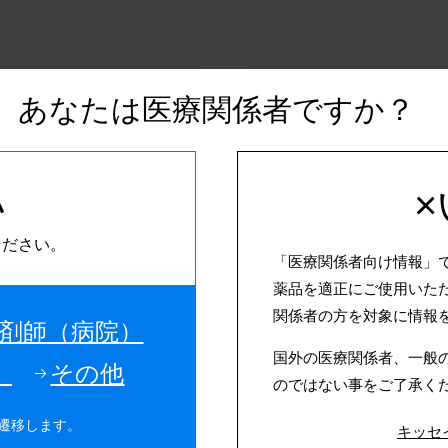
あなたは医療関係者ですか？
せ
い
ください。
関するお知らせ
「医療関係者向け情報」
薬品を適正にご使用いた
処方箋
薬価基準収載年月日
関係者の方を対象に情報
剤師（病院）
国外の医療関係者、一般
室温保存
販売年月日
）
その他
第5版】
のではない事をご了承く
遷移します。
36箇月
識別コード
キッセ
第4版】