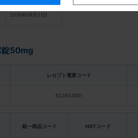
2018年09月21日
第3版】
第2版】
錠50mg
レセプト電算コード
622653001
統一商品コード
HOTコード