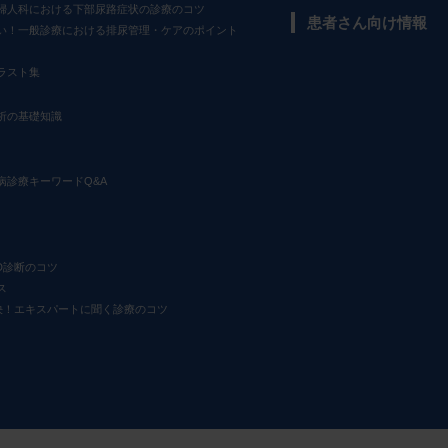
婦人科における下部尿路症状の診療のコツ
患者さん向け情報
い！一般診療における排尿管理・ケアのポイント
ラスト集
析の基礎知識
病診療キーワードQ&A
D診断のコツ
ス
決！エキスパートに聞く診療のコツ