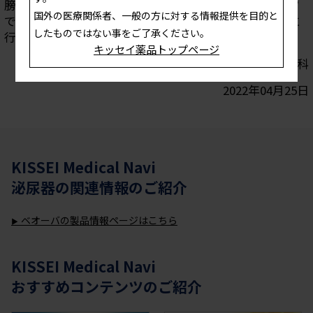
膀胱といった下部尿路症状を惹起します。当コンテンツ
国外の医療関係者、一般の方に対する情報提供を目的と
では過活動膀胱に対する減塩の有効性について前向きに
したものではない事をご了承ください。
行った試験について紹介します。
キッセイ薬品トップページ
松尾 朋博 先生 長崎大学病院 泌尿器科・腎移植外科
2022年04月25日
KISSEI Medical Navi
泌尿器
の関連情報のご紹介
ベオーバの製品情報ページはこちら
KISSEI Medical Navi
おすすめコンテンツのご紹介