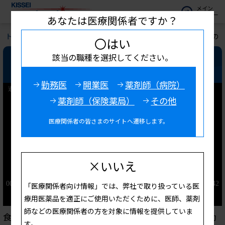
メイン
メニュー
あなたは医療関係者ですか？
トップ
お役立ち情報
キッセイ診療サポート
過活動膀胱の
〇はい
該当の職種を選択してください。
過活動膀胱の行動療法について
勤務医
開業医
薬剤師（病院）
薬剤師（保険薬局）
その他
医療関係者の皆さまのサイトへ遷移します。
×いいえ
「医療関係者向け情報」では、弊社で取り扱っている医
療用医薬品を適正にご使用いただくために、医師、薬剤
師などの医療関係者の方を対象に情報を提供していま
食塩過剰摂取は生活習慣病だけでなく夜間頻尿や過活動
す。