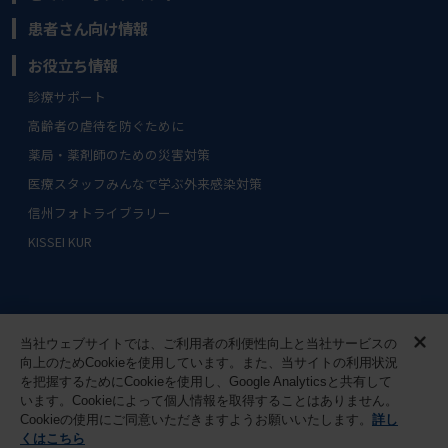
患者さん向け情報
お役立ち情報
診療サポート
高齢者の虐待を防ぐために
薬局・薬剤師のための災害対策
医療スタッフみんなで学ぶ外来感染対策
信州フォトライブラリー
KISSEI KUR
サイトマップ
ご利用条件
当社ウェブサイトでは、ご利用者の利便性向上と当社サービスの
向上のためCookieを使用しています。また、当サイトの利用状況
を把握するためにCookieを使用し、Google Analyticsと共有して
個人情報に関する取り組み
お問い合わせ
います。Cookieによって個人情報を取得することはありません。
Cookieの使用にご同意いただきますようお願いいたします。
詳し
くはこちら