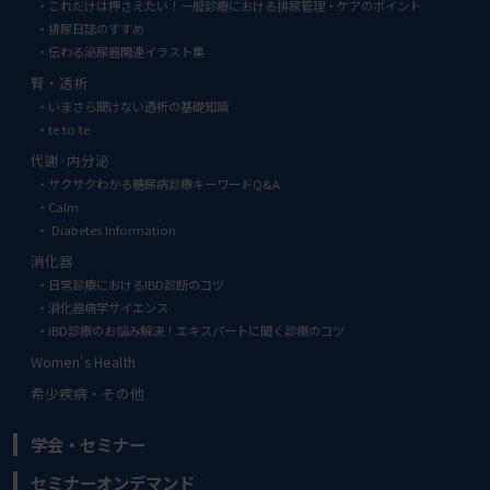
これだけは押さえたい！一般診療における排尿管理・ケアのポイント
排尿日誌のすすめ
伝わる泌尿器関連イラスト集
腎・透析
いまさら聞けない透析の基礎知識
te to te
代謝·内分泌
サクサクわかる糖尿病診療キーワードQ&A
Calm
Diabetes Information
消化器
日常診療におけるIBD診断のコツ
消化器病学サイエンス
IBD診療のお悩み解決！エキスパートに聞く診療のコツ
Women's Health
希少疾病・その他
学会・セミナー
セミナーオンデマンド