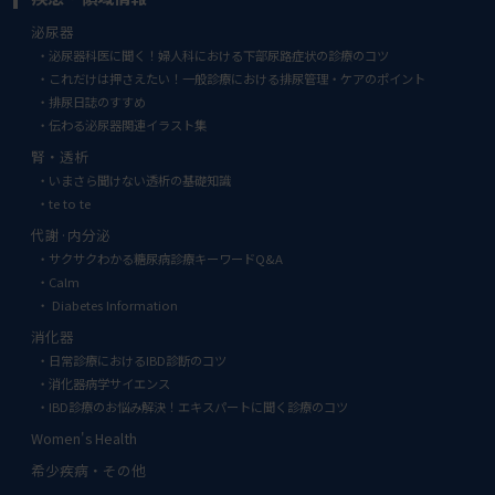
泌尿器
泌尿器科医に聞く！婦人科における下部尿路症状の診療のコツ
これだけは押さえたい！一般診療における排尿管理・ケアのポイント
排尿日誌のすすめ
伝わる泌尿器関連イラスト集
腎・透析
いまさら聞けない透析の基礎知識
te to te
代謝·内分泌
サクサクわかる糖尿病診療キーワードQ&A
Calm
Diabetes Information
消化器
日常診療におけるIBD診断のコツ
消化器病学サイエンス
IBD診療のお悩み解決！エキスパートに聞く診療のコツ
Women's Health
希少疾病・その他