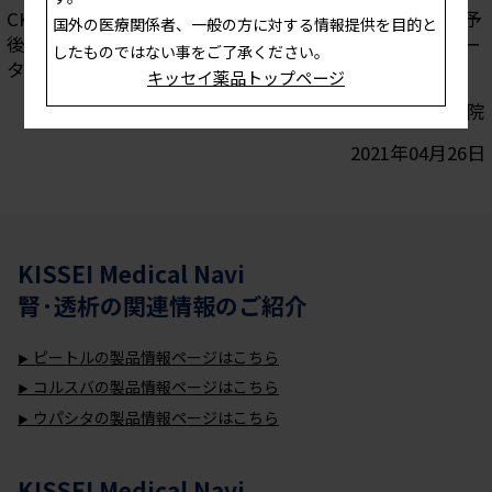
CKD-MBDはCKD・透析患者の合併症として骨折や生命予
国外の医療関係者、一般の方に対する情報提供を目的と
後と関連します。高リン血症治療を中心にCKD-MBDトー
したものではない事をご了承ください。
タル管理の重要性について考えます。
キッセイ薬品トップページ
安藤 亮一 先生 清湘会東砂病院
2021年04月26日
KISSEI Medical Navi
腎·透析
の関連情報のご紹介
ピートルの製品情報ページはこちら
コルスバの製品情報ページはこちら
ウパシタの製品情報ページはこちら
KISSEI Medical Navi