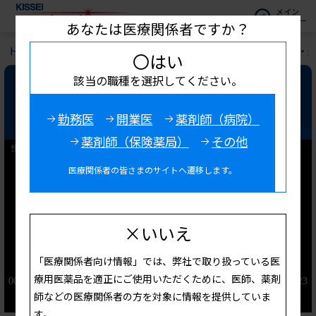
メイン
メニュー
あなたは医療関係者ですか？
トップ
お役立ち情報
キッセイ診療サポート
慢性腎臓病・透
〇はい
該当の職種を選択してください。
慢性腎臓病・透析患者におけるC
KD-MBDの意義
勤務医
開業医
薬剤師（病院）
薬剤師（保険薬局）
その他
医療関係者の皆さまのサイトへ遷移します。
×いいえ
「医療関係者向け情報」では、弊社で取り扱っている医
療用医薬品を適正にご使用いただくために、医師、薬剤
師などの医療関係者の方を対象に情報を提供していま
す。