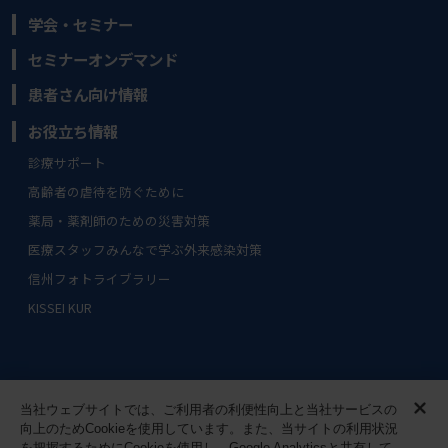
学会・セミナー
セミナーオンデマンド
患者さん向け情報
お役立ち情報
診療サポート
高齢者の虐待を防ぐために
薬局・薬剤師のための災害対策
医療スタッフみんなで学ぶ外来感染対策
信州フォトライブラリー
KISSEI KUR
サイトマップ
ご利用条件
当社ウェブサイトでは、ご利用者の利便性向上と当社サービスの
向上のためCookieを使用しています。また、当サイトの利用状況
を把握するためにCookieを使用し、Google Analyticsと共有して