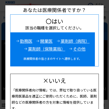
メイン
メニュー
あなたは医療関係者ですか？
トップ
お役立ち情報
キッセイ診療サポート
認知症透析患
〇はい
該当の職種を選択してください。
認知症透析患者の看護のポイント
勤務医
開業医
薬剤師（病院）
薬剤師（保険薬局）
その他
医療関係者の皆さまのサイトへ遷移します。
×いいえ
「医療関係者向け情報」では、弊社で取り扱っている医
療用医薬品を適正にご使用いただくために、医師、薬剤
師などの医療関係者の方を対象に情報を提供していま
認知症合併透析患者さんに対する看護のポイントと注意
す。