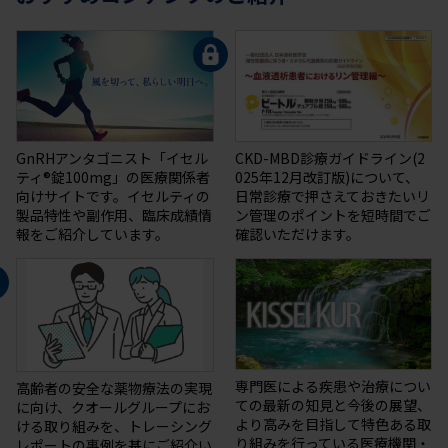
GnRHアンタゴニスト「イセル
CKD-MBD診療ガイドライン(2
ティ®錠100mg」の医療関係者
025年12月改訂版)について、
向けサイトです。イセルティの
日常診療で押さえておきたいリ
製品特性や副作用、臨床成績情
ン管理のポイントを短時間でご
報をご紹介しています。
確認いただけます。
専門医による疾患や治療につい
高齢者の安全な薬物療法の実現
ての最新の知⾒と今後の展望、
に向け、クオールグループにお
より⾼みを目指して特⾊ある取
ける取り組みを、トレーシング
り組みを⾏っている医療機関・
レポートの事例を基にご紹介い