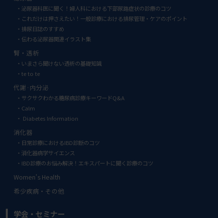
泌尿器科医に聞く！婦人科における下部尿路症状の診療のコツ
これだけは押さえたい！一般診療における排尿管理・ケアのポイント
排尿日誌のすすめ
伝わる泌尿器関連イラスト集
腎・透析
いまさら聞けない透析の基礎知識
te to te
代謝·内分泌
サクサクわかる糖尿病診療キーワードQ&A
Calm
Diabetes Information
消化器
日常診療におけるIBD診断のコツ
消化器病学サイエンス
IBD診療のお悩み解決！エキスパートに聞く診療のコツ
Women's Health
希少疾病・その他
学会・セミナー