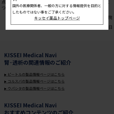
点、通院透析を維持するために必要不可欠な家族支援に
国外の医療関係者、一般の方に対する情報提供を目的と
ついてご紹介します。
したものではない事をご了承ください。
澤村 美海 先生 新生会第一病院
キッセイ薬品トップページ
2021年03月22日
KISSEI Medical Navi
腎·透析
の関連情報のご紹介
ピートルの製品情報ページはこちら
コルスバの製品情報ページはこちら
ウパシタの製品情報ページはこちら
KISSEI Medical Navi
おすすめコンテンツのご紹介