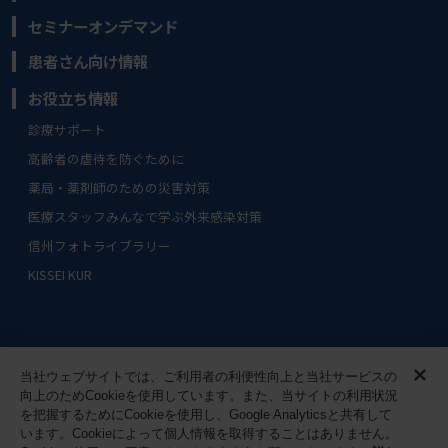
セミナーオンデマンド
患者さん向け情報
お役立ち情報
診療サポート
高齢者の虐待を防ぐために
薬局・薬剤師のための災害対策
医療スタッフみんなで学ぶ外来感染対策
信州フォトライブラリー
KISSEI KUR
サイトマップ
ご利用条件
当社ウェブサイトでは、ご利用者の利便性向上と当社サービスの
向上のためCookieを使用しています。また、当サイトの利用状況
個人情報に関する取り組み
お問い合わせ
を把握するためにCookieを使用し、Google Analyticsと共有して
います。Cookieによって個人情報を取得することはありません。