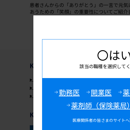
患者さんからの「ありがとう」の一言で元気
あうための「笑顔」の重要性についてご紹介
〇は
KISSEI Medical Navi
腎·透析
の関
該当の職種を選択して
ピートルの製品情報ページはこちら
コルスバの製品情報ページはこちら
勤務医
開業医
薬
ウパシタの製品情報ページはこちら
薬剤師（保険薬局
KISSEI Medical Navi
おすすめコ
医療関係者の皆さまのサイトへ