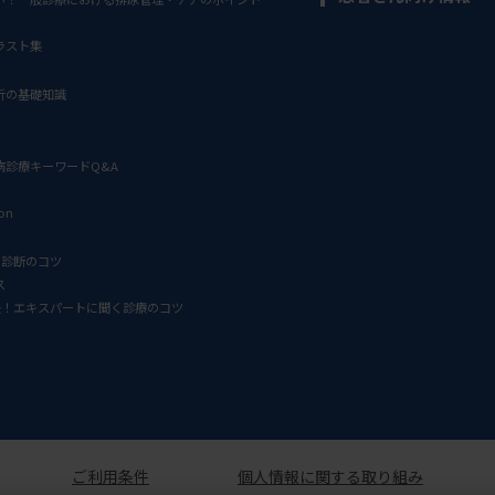
ラスト集
析の基礎知識
病診療キーワードQ&A
ion
D診断のコツ
ス
決！エキスパートに聞く診療のコツ
ご利用条件
個人情報に関する取り組み