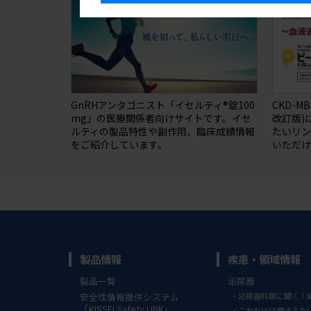
GnRHアンタゴニスト「イセルティ®錠100
CKD-M
mg」の医療関係者向けサイトです。イセ
改訂版)
ルティの製品特性や副作用、臨床成績情報
たいリ
をご紹介しています。
いただけ
製品情報
疾患・領域情報
製品一覧
泌尿器
安全性情報提供システム
泌尿器科医に聞く！
「KISSEI Safety LINK」
これだけは押さえた