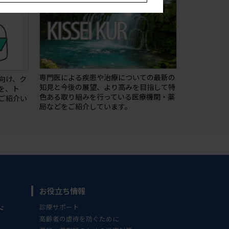
専門医による疾患や治療についての最新の
向け、ク
知⾒と今後の展望、より⾼みを目指して特
を、ト
⾊ある取り組みを⾏っている医療機関・薬
ご紹介い
局などをご紹介しています。
お役立ち情報
診療サポート
ド
高齢者の虐待を防ぐために