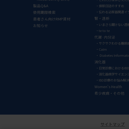
製品Q&A
排尿日誌のすすめ
使用期限検索
伝わる泌尿器関連イ
腎・透析
患者さん向けRMP資材
いまさら聞けない透
お知らせ
te to te
代謝·内分泌
サクサクわかる糖尿
Calm
Diabetes Informat
消化器
日常診療におけるIB
消化器病学サイエン
IBD診療のお悩み解
Women's Health
希少疾病・その他
サイトマップ