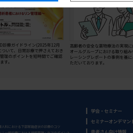
BD診療ガイドライン(2025年12月
高齢者の安全な薬物療法の実現に
について、日常診療で押さえておき
オールグループにおける取り組み
ン管理のポイントを短時間でご確認
レーシングレポートの事例を基に
ます。
ただいております。
学会・セミナー
セミナーオンデマン
婦人科における下部尿路症状の診療のコツ
患者さん向け情報
い！一般診療における排尿管理・ケアのポイント