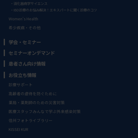
消化器病学サイエンス
IBD診療のお悩み解決！エキスパートに聞く診療のコツ
Women's Health
希少疾病・その他
学会・セミナー
セミナーオンデマンド
患者さん向け情報
お役立ち情報
診療サポート
高齢者の虐待を防ぐために
薬局・薬剤師のための災害対策
医療スタッフみんなで学ぶ外来感染対策
信州フォトライブラリー
KISSEI KUR