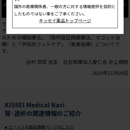
国外の医療関係者、一般の方に対する情報提供を目的と
したものではない事をご了承ください。
キッセイ薬品トップページ
できるだけ足を切断せず、歩ける足を残すためのフット
ケアについて4回に分けて解説します。第4回は、「救肢
のための補助療法」（局所陰圧閉鎖療法、マゴット治
療）と「予防的フットケア」（患者指導）についてで
す。
谷村 信宏 先生 社会医療法人愛仁会 井上病院
2020年11月09日
KISSEI Medical Navi
腎·透析
の関連情報のご紹介
ピートルの製品情報ページはこちら