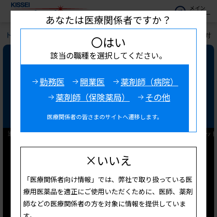
メイン
メニュー
あなたは医療関係者ですか？
トップ
お役立ち情報
キッセイ診療サポート
透析患者に対
〇はい
該当の職種を選択してください。
透析患者に対するフットケアの重
要性～いつまでも歩ける足のため
勤務医
開業医
薬剤師（病院）
に～Ⅳ.救肢に対する補助療法及
薬剤師（保険薬局）
その他
び予防的フットケアについて
医療関係者の皆さまのサイトへ遷移します。
×いいえ
「医療関係者向け情報」では、弊社で取り扱っている医
療用医薬品を適正にご使用いただくために、医師、薬剤
師などの医療関係者の方を対象に情報を提供していま
す。