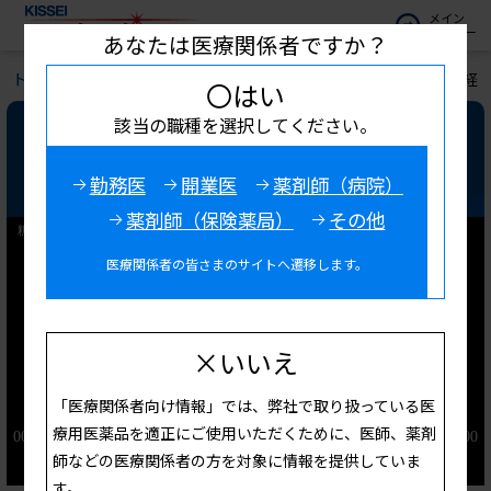
メイン
メニュー
あなたは医療関係者ですか？
トップ
お役立ち情報
キッセイ診療サポート
糖尿病性神経
〇はい
該当の職種を選択してください。
糖尿病性神経障害の診断と検査に
ついて
勤務医
開業医
薬剤師（病院）
薬剤師（保険薬局）
その他
医療関係者の皆さまのサイトへ遷移します。
×いいえ
「医療関係者向け情報」では、弊社で取り扱っている医
療用医薬品を適正にご使用いただくために、医師、薬剤
師などの医療関係者の方を対象に情報を提供していま
す。