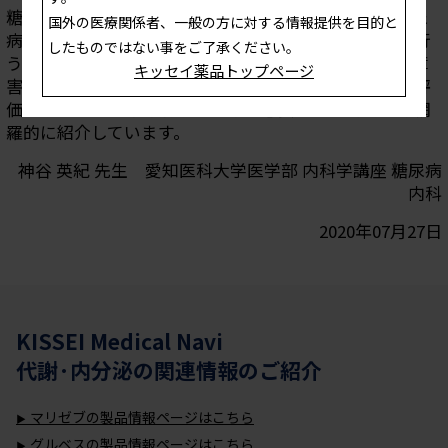
糖尿病神経障害は最も多い合併症のひとつであり、糖尿
国外の医療関係者、一般の方に対する情報提供を目的と
病のある人を診察する際は定期的に神経障害の評価を行
したものではない事をご了承ください。
う必要があります。本コンテンツでは、糖尿病性神経障
キッセイ薬品トップページ
害の分類と兆候、評価する際の項目や簡易診断基準、評
価のポイントなどを解説。診療上必要な基本的情報を網
羅的に紹介しています。
神谷 英紀 先生 愛知医科大学医学部 内科学講座 糖尿病
内科
2020年07月27日
KISSEI Medical Navi
代謝·内分泌
の関連情報のご紹介
マリゼブの製品情報ページはこちら
グルベスの製品情報ページはこちら