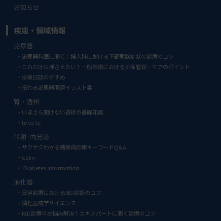
お知らせ
疾患・領域情報
泌尿器
泌尿器科医に聞く！婦人科における下部尿路症状の診療のコツ
これだけは押さえたい！一般診療における排尿管理・ケアのポイント
排尿日誌のすすめ
伝わる泌尿器関連イラスト集
腎・透析
いまさら聞けない透析の基礎知識
te to te
代謝·内分泌
サクサクわかる糖尿病診療キーワードQ&A
Calm
Diabetes Information
消化器
日常診療におけるIBD診断のコツ
消化器病学サイエンス
IBD診療のお悩み解決！エキスパートに聞く診療のコツ