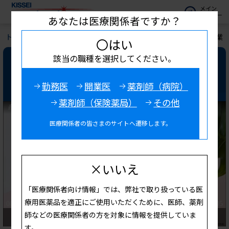
メイン
メニュー
あなたは医療関係者ですか？
トップ
お役立ち情報
キッセイ診療サポート
産婦人科開業
〇はい
該当の職種を選択してください。
産婦人科開業医の視点で取り組む
プレコンセプションケア
勤務医
開業医
薬剤師（病院）
薬剤師（保険薬局）
その他
医療関係者の皆さまのサイトへ遷移します。
×いいえ
「医療関係者向け情報」では、弊社で取り扱っている医
療用医薬品を適正にご使用いただくために、医師、薬剤
師などの医療関係者の方を対象に情報を提供していま
す。