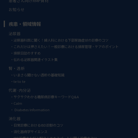
患者さん向けRMP資材
お知らせ
疾患・領域情報
泌尿器
泌尿器科医に聞く！婦人科における下部尿路症状の診療のコツ
これだけは押さえたい！一般診療における排尿管理・ケアのポイント
排尿日誌のすすめ
伝わる泌尿器関連イラスト集
腎・透析
いまさら聞けない透析の基礎知識
te to te
代謝·内分泌
サクサクわかる糖尿病診療キーワードQ&A
Calm
Diabetes Information
消化器
日常診療におけるIBD診断のコツ
消化器病学サイエンス
IBD診療のお悩み解決！エキスパートに聞く診療のコツ