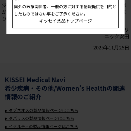
少子化が進む秋田市で地域医療を担う産婦人科医の立場
国外の医療関係者、一般の方に対する情報提供を目的と
から、女性の健康を支えるプレコンセプションケアの取
したものではない事をご了承ください。
キッセイ薬品トップページ
安田 師仁 先生 医療法人ALCY あきたレディースクリ
ニック安田
2025年11月25日
KISSEI Medical Navi
希少疾病・その他/Women’s Health
の関連
情報のご紹介
タブネオスの製品情報ページはこちら
タバリスの製品情報ページはこちら
イセルティの製品情報ページはこちら