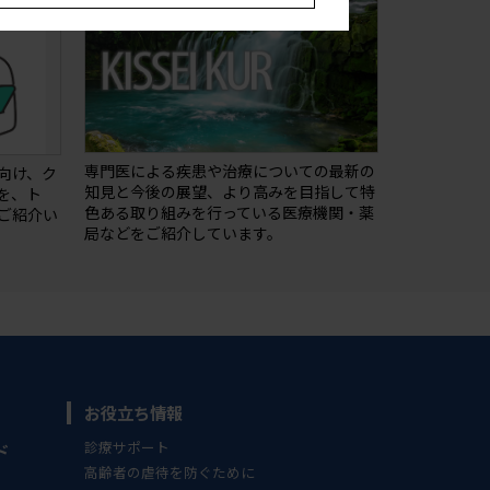
専門医による疾患や治療についての最新の
向け、ク
知⾒と今後の展望、より⾼みを目指して特
を、ト
⾊ある取り組みを⾏っている医療機関・薬
ご紹介い
局などをご紹介しています。
お役立ち情報
診療サポート
ド
高齢者の虐待を防ぐために