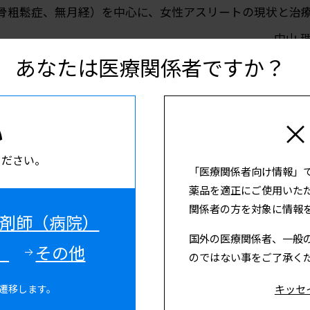
中山 
あなたは医療関係者ですか？
い
×
他/Women’s Health
の関連情報のご紹介
ください。
「医療関係者向け情報」
薬品を適正にご使用いた
関係者の方を対象に情報
剤師（病院）
国外の医療関係者、一般
）
その他
のではない事をご了承く
ンテンツのご紹介
キッセ
遷移します。