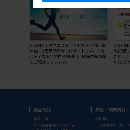
GnRHアンタゴニスト「イセルティ®錠100
CKD-M
mg」の医療関係者向けサイトです。イセ
改訂版)
ルティの製品特性や副作用、臨床成績情報
たいリ
をご紹介しています。
いただけ
製品情報
疾患・領域情報
製品一覧
泌尿器
安全性情報提供システム
泌尿器科医に聞く！