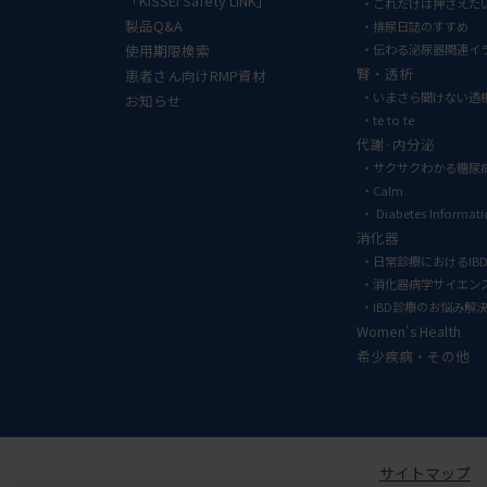
「KISSEI Safety LINK」
これだけは押さえた
製品Q&A
排尿日誌のすすめ
使用期限検索
伝わる泌尿器関連イ
腎・透析
患者さん向けRMP資材
いまさら聞けない透
お知らせ
te to te
代謝·内分泌
サクサクわかる糖尿
Calm
Diabetes Informat
消化器
日常診療におけるIB
消化器病学サイエン
IBD診療のお悩み解
Women's Health
希少疾病・その他
サイトマップ