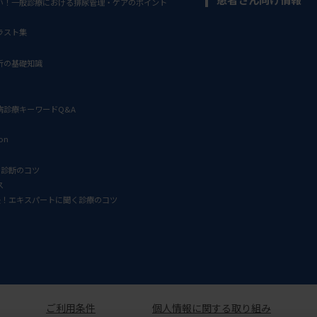
い！一般診療における排尿管理・ケアのポイント
ラスト集
析の基礎知識
病診療キーワードQ&A
ion
D診断のコツ
ス
決！エキスパートに聞く診療のコツ
ご利用条件
個人情報に関する取り組み