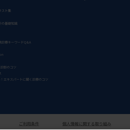
ラスト集
析の基礎知識
病診療キーワードQ&A
ion
D診断のコツ
ス
決！エキスパートに聞く診療のコツ
ご利用条件
個人情報に関する取り組み