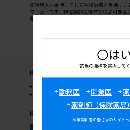
寛解導入と維持、そして粘膜治癒を目指すこと
マーカーです。非侵襲的に検体採取が可能な
〇は
該当の職種を選択して
KISSEI Medical Navi
消化器
の関
カログラの製品情報ページはこちら
勤務医
開業医
薬
レクタブルの製品情報ページはこちら
薬剤師（保険薬局
KISSEI Medical Navi
おすすめコ
医療関係者の皆さまのサイトへ