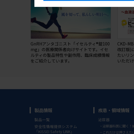
GnRHアンタゴニスト「イセルティ®錠100
CKD-M
mg」の医療関係者向けサイトです。イセ
改訂版)
ルティの製品特性や副作用、臨床成績情報
たいリ
をご紹介しています。
いただけ
製品情報
疾患・領域情報
製品一覧
泌尿器
安全性情報提供システム
泌尿器科医に聞く！
「KISSEI Safety LINK」
これだけは押さえた