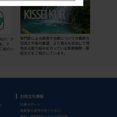
専門医による疾患や治療についての最新の
向け、ク
知⾒と今後の展望、より⾼みを目指して特
を、ト
⾊ある取り組みを⾏っている医療機関・薬
ご紹介い
局などをご紹介しています。
お役立ち情報
診療サポート
ド
高齢者の虐待を防ぐために
薬局・薬剤師のための災害対策