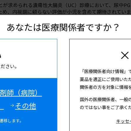
が求められる潰瘍性大腸炎（UC）診療において、尿中PG
ため、内視鏡に頼らない評価が小児を含めて期待されてい
あなたは医療関係者ですか？
い
×
ください。
「医療関係者向け情報」
連情報のご紹介
薬品を適正にご使用いた
関係者の方を対象に情報
剤師（病院）
国外の医療関係者、一般
）
その他
のではない事をご了承く
ンテンツのご紹介
キッセ
遷移します。