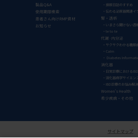
製品Q&A
排尿日誌のすすめ
使用期限検索
伝わる泌尿器関連イ
腎・透析
患者さん向けRMP資材
いまさら聞けない透
お知らせ
te to te
代謝·内分泌
サクサクわかる糖尿
Calm
Diabetes Informat
消化器
日常診療におけるIB
消化器病学サイエン
IBD診療のお悩み解
Women's Health
希少疾病・その他
サイトマップ