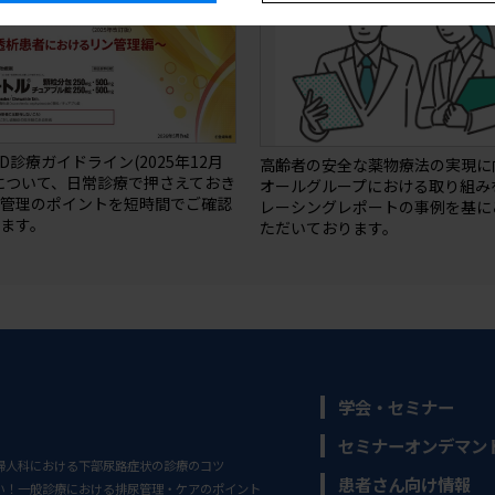
BD診療ガイドライン(2025年12月
高齢者の安全な薬物療法の実現に
について、日常診療で押さえておき
オールグループにおける取り組み
ン管理のポイントを短時間でご確認
レーシングレポートの事例を基に
ます。
ただいております。
学会・セミナー
セミナーオンデマン
婦人科における下部尿路症状の診療のコツ
患者さん向け情報
い！一般診療における排尿管理・ケアのポイント