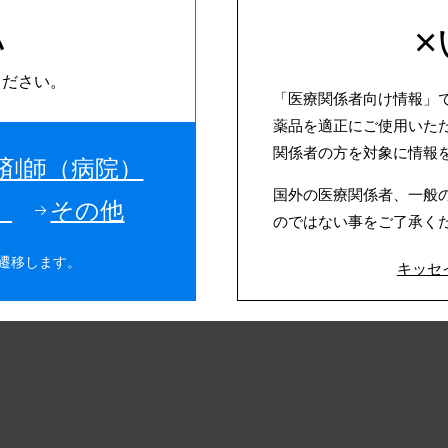
い
ボトル、カートン仕様等変更のお知らせ
フィン 製造販売承認を取得いたしました。
ください。
「医療関係者向け情報」
薬品を適正にご使用いた
関係者の方を対象に情報
剤師（病院）
国外の医療関係者、一般
）
その他
のではない事をご了承く
遷移します。
キッセ