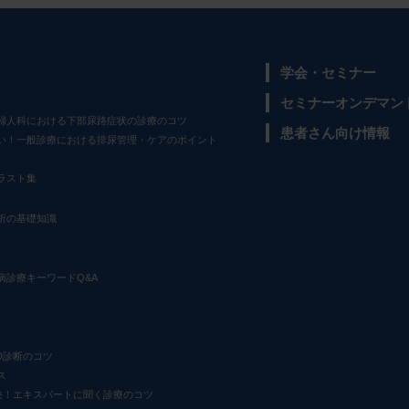
学会・セミナー
セミナーオンデマン
婦人科における下部尿路症状の診療のコツ
患者さん向け情報
い！一般診療における排尿管理・ケアのポイント
ラスト集
析の基礎知識
病診療キーワードQ&A
D診断のコツ
ス
決！エキスパートに聞く診療のコツ