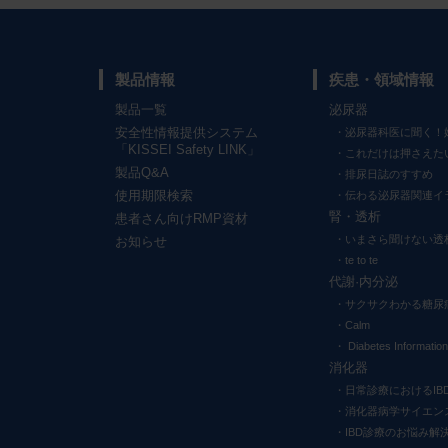
製品情報
疾患・領域情報
製品一覧
泌尿器
安全性情報提供システム
泌尿器科医に聞く！
「KISSEI Safety LINK」
これだけは押さえた
製品Q&A
排尿日誌のすすめ
使用期限検索
伝わる泌尿器関連イ
腎・透析
患者さん向けRMP資材
いまさら聞けない透
お知らせ
te to te
代謝·内分泌
サクサクわかる糖尿
Calm
Diabetes Information
消化器
日常診療におけるIB
消化器病学サイエン
IBD診療のお悩み解