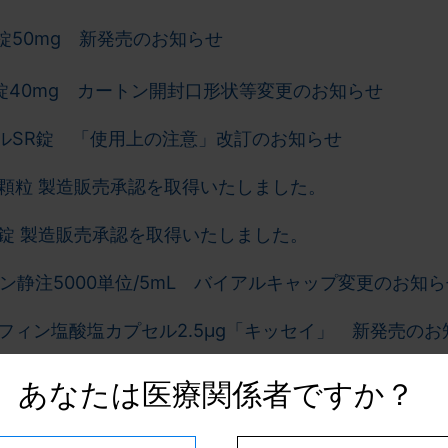
錠50mg 新発売のお知らせ
錠40mg カートン開封口形状等変更のお知らせ
ルSR錠 「使用上の注意」改訂のお知らせ
顆粒 製造販売承認を取得いたしました。
錠 製造販売承認を取得いたしました。
ン静注5000単位/5mL バイアルキャップ変更のお知ら
フィン塩酸塩カプセル2.5μg「キッセイ」 新発売のお
あなたは医療関係者ですか？
スト錠・グルファストOD錠・グルベス配合錠 添付文
らせ