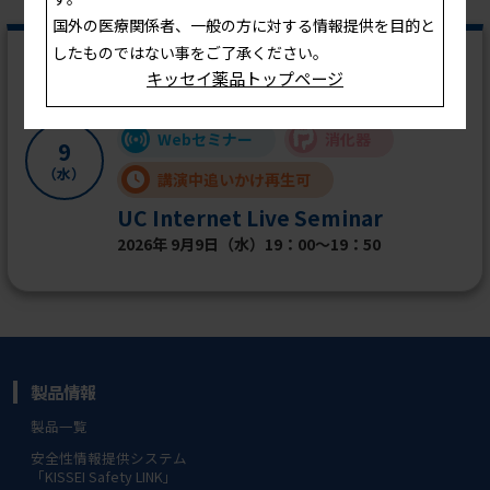
国外の医療関係者、一般の方に対する情報提供を目的と
したものではない事をご了承ください。
9月
キッセイ薬品トップページ
Webセミナー
消化器
9
（水）
講演中追いかけ再生可
UC Internet Live Seminar
2026年 9月9日（水）19：00～19：50
製品情報
製品一覧
安全性情報提供システム
「KISSEI Safety LINK」