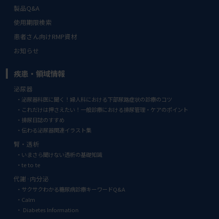
製品Q&A
使用期限検索
患者さん向けRMP資材
お知らせ
疾患・領域情報
泌尿器
泌尿器科医に聞く！婦人科における下部尿路症状の診療のコツ
これだけは押さえたい！一般診療における排尿管理・ケアのポイント
排尿日誌のすすめ
伝わる泌尿器関連イラスト集
腎・透析
いまさら聞けない透析の基礎知識
te to te
代謝·内分泌
サクサクわかる糖尿病診療キーワードQ&A
Calm
Diabetes Information