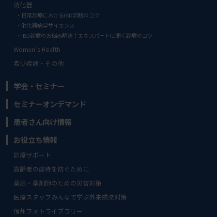
消化器
日常診療におけるIBD診断のコツ
消化器病学サイエンス
IBD診療のお悩み解決！エキスパートに聞く診療のコツ
Women's Health
希少疾病・その他
学会・セミナー
セミナーオンデマンド
患者さん向け情報
お役立ち情報
診療サポート
高齢者の虐待を防ぐために
薬局・薬剤師のための災害対策
医療スタッフみんなで学ぶ外来感染対策
信州フォトライブラリー