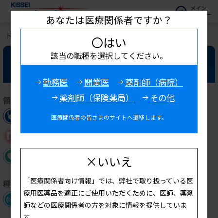
メイン
メニュー
あなたは医療関係者ですか？
トップ
学会・セミナー開催予定
〇はい
該当の職種を選択してください。
学会・セミナー開催予定
勤務医
開業医
薬剤師（病院）
薬剤師（保険薬局）
その他
領域を選ぶ
泌尿器
腎・透析
代謝・内分泌
医療関係者の皆さまのサイトへ遷移します。
消化器
Women's Health
希少疾病・その他
×いいえ
「医療関係者向け情報」では、弊社で取り扱っている医
種別を選ぶ
療用医薬品を適正にご使用いただくために、医師、薬剤
Webセミナー
学会共催セミナー
師などの医療関係者の方を対象に情報を提供していま
す。