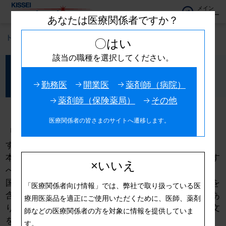
メイン
メニュー
あなたは医療関係者ですか？
トップ
製品Q&A
ウテメリン注 Q&A
〇はい
該当の職種を選択してください。
ウテメリン注 Q&A
勤務医
開業医
薬剤師（病院）
薬剤師（保険薬局）
その他
医療関係者の皆さまのサイトへ遷移します。
「Q&A」は、医療関係者の皆様に向けて作成していま
す。
本内容は、製品の適正使用に関する参考情報であり、す
×いいえ
べてのケースに当てはまるものではありません。また、
国内で承認された効能効果・用法用量の範囲外の情報を
「医療関係者向け情報」では、弊社で取り扱っている医
含む場合がありますが、当社として推奨するものではあ
療用医薬品を適正にご使用いただくために、医師、薬剤
りません。製品のご使用にあたっては、最新の電子添文
師などの医療関係者の方を対象に情報を提供していま
をご確認ください。
す。