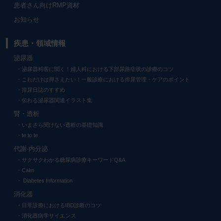
患者さん向けRMP資材
お知らせ
疾患・領域情報
泌尿器
泌尿器科医に聞く！婦人科における下部尿路症状の診療のコツ
これだけは押さえたい！一般診療における排尿管理・ケアのポイント
排尿日誌のすすめ
伝わる泌尿器関連イラスト集
腎・透析
いまさら聞けない透析の基礎知識
te to te
代謝·内分泌
サクサクわかる糖尿病診療キーワードQ&A
Calm
Diabetes Information
消化器
日常診療におけるIBD診断のコツ
消化器病学サイエンス