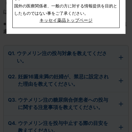
「Q&A」のご利用によって、生じた結果につきまして
国外の医療関係者、一般の方に対する情報提供を目的と
は、責任を負いかねますのでご了承ください。
したものではない事をご了承ください。
キッセイ薬品トップページ
※許可なく複写、複製、転掲、改変等を行うことはご遠
慮ください。
Q1.
ウテメリン注の投与対象を教えてくださ
い。
Q2.
妊娠16週未満の妊婦が、禁忌に設定され
た理由を教えてください。
Q3.
ウテメリン注の糖尿病合併患者への投与
に関する注意事項を教えてください。
Q4.
ウテメリン注を投与中止する際の目安を
教えてください。