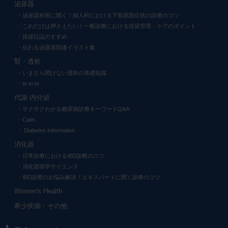
泌尿器
泌尿器科医に聞く！婦人科における下部尿路症状の診療のコツ
これだけは押さえたい！一般診療における排尿管理・ケアのポイント
排尿日誌のすすめ
伝わる泌尿器関連イラスト集
腎・透析
いまさら聞けない透析の基礎知識
te to te
代謝·内分泌
サクサクわかる糖尿病診療キーワードQ&A
Calm
Diabetes Information
消化器
日常診療におけるIBD診断のコツ
消化器病学サイエンス
IBD診療のお悩み解決！エキスパートに聞く診療のコツ
Women's Health
希少疾病・その他