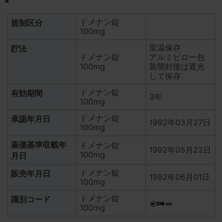
一部包装販売中止のお知らせ
ドメナン錠
規制区分
2013年03月08日
100mg
PTPシート及びボトルラベル等変更のお知らせ
室温保存
貯法
ドメナン錠
アルミピロー包
100mg
装開封後は遮光
して保存
ドメナン錠
有効期間
3年
100mg
ドメナン錠
承認年月日
1992年03月27日
100mg
薬価基準収載年
ドメナン錠
1992年05月22日
100mg
月日
ドメナン錠
販売年月日
1992年06月01日
100mg
ドメナン錠
識別コード
100mg