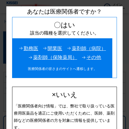
メイン
メニュー
あなたは医療関係者ですか？
トップ
製品情報
ドメナン錠100mg
〇はい
該当の職種を選択してください。
トロンボキサン合成酵素阻害剤，気管支喘息治療剤
ドメナン錠100mg
勤務医
開業医
薬剤師（病院）
オザグレル塩酸塩水和物
薬剤師（保険薬局）
その他
医療関係者の皆さまのサイトへ遷移します。
電子添文
2022/08 更新
インタビューフォーム
2023/02 更新
×いいえ
日本語版
くすりのしおり
「医療関係者向け情報」では、弊社で取り扱っている医
英語版
療用医薬品を適正にご使用いただくために、医師、薬剤
師などの医療関係者の方を対象に情報を提供していま
安全性情報提供システム
す。