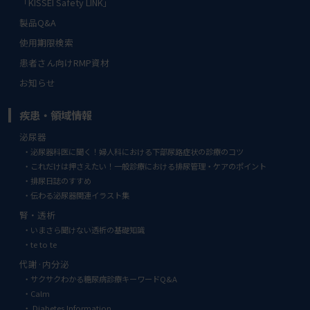
「KISSEI Safety LINK」
製品Q&A
使用期限検索
患者さん向けRMP資材
お知らせ
疾患・領域情報
泌尿器
泌尿器科医に聞く！婦人科における下部尿路症状の診療のコツ
これだけは押さえたい！一般診療における排尿管理・ケアのポイント
排尿日誌のすすめ
伝わる泌尿器関連イラスト集
腎・透析
いまさら聞けない透析の基礎知識
te to te
代謝·内分泌
サクサクわかる糖尿病診療キーワードQ&A
Calm
Diabetes Information