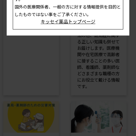
でなく、施設の取り組
権利が侵害されやすい
国外の医療関係者、一般の方に対する情報提供を目的と
み紹介やチーム医療な
高齢者の尊厳を守り、
したものではない事をご了承ください。
ど、幅広い診療サポ―
ともに希望を持って暮
キッセイ薬品トップページ
ト情報を掲載していま
らせる社会を実現する
す。
ため、高齢者虐待防止
法の他、認知症に関す
る正しい知識も併せて
お届けします。医療機
関や在宅医療で高齢者
に接することの多い医
師、看護師、薬剤師な
どさまざまな職種の方
にお役立て戴ける情報
です。