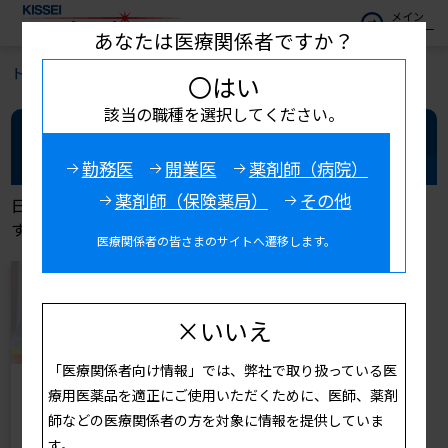
メイン
メニュー
あなたは医療関係者ですか？
トップ
お役立ち情報
〇はい
該当の職種を選択してください。
お役立ち情報
勤務医
開業医
薬剤師（病院）
薬剤師（保険薬局）
その他
日頃の診療に役立つ情報を記事や動画でご紹介していま
す。
医療関係者の皆さまのサイトへ遷移します。
×いいえ
「医療関係者向け情報」では、弊社で取り扱っている医
診療サポート
高齢者の虐待を防
療用医薬品を適正にご使用いただくために、医師、薬剤
ぐために
師などの医療関係者の方を対象に情報を提供していま
各領域の疾患情報だけ
す。