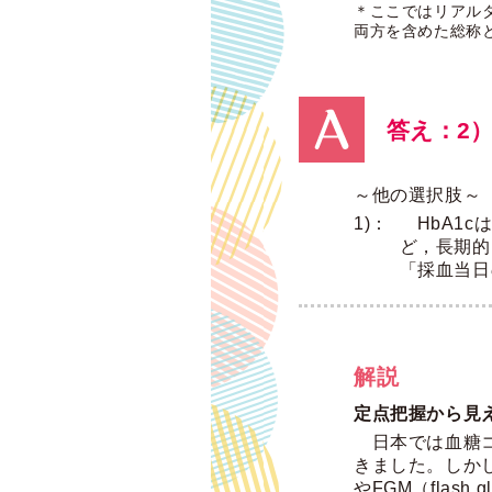
＊ここではリアルタ
両方を含めた総称と
答え：2）
～他の選択肢～
HbA1
ど，長期的
「採血当日
解説
定点把握から見
日本では血糖コ
きました。しか
やFGM（flash