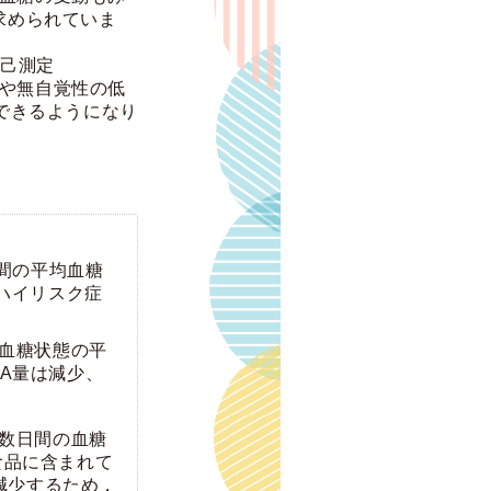
求められていま
己測定
間や無自覚性の低
できるようになり
。
間の平均血糖
ハイリスク症
の血糖状態の平
A量は減少、
数日間の血糖
食品に含まれて
減少するため，