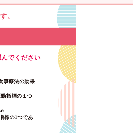
です。
選んでください
食事療法の効果
の日内変動指標の１つ
se
指標の1つであ