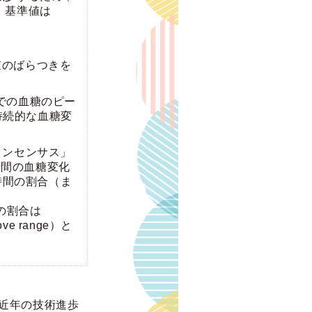
。基準値は
値のばらつきを
での血糖のピー
持続的な血糖変
コンセンサス」
時間の血糖変化
た時間の割合（ま
間の割合は
ve range）と
，近年の技術進歩