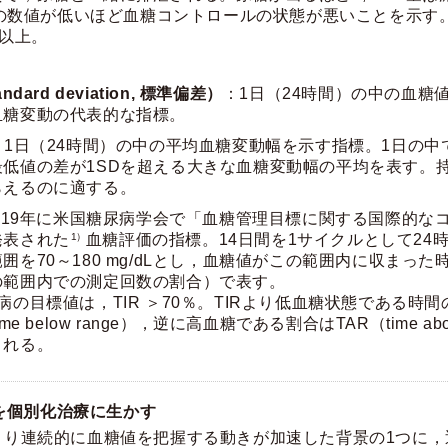
AGの数値が低いほど血糖コントロールの状態が悪いことを示す
Ml以上。
ndard deviation, 標準偏差）
：1日（24時間）の中の血糖
血糖変動の代表的な指標。
：1日（24時間）の中の平均血糖変動幅を示す指標。1日の中
最低値の差が1SDを超える大きな血糖変動幅の平均を表す。
らえるのに適する。
019年に米国糖尿病学会で「血糖管理目標に関する国際的な
発表された
1）
血糖評価の指標。14日間を1サイクルとして24
囲を70～180 mg/dLとし，血糖値がこの範囲内に収まっ
の範囲内での測定回数の割合）で表す。
病の目標値は，TIR ＞70％。TIRより低血糖状態である時
ime below range），逆に高血糖である割合はTAR（time abo
される。
を個別化治療に生かす
により連続的に血糖値を把握する動きが加速した背景の1つに