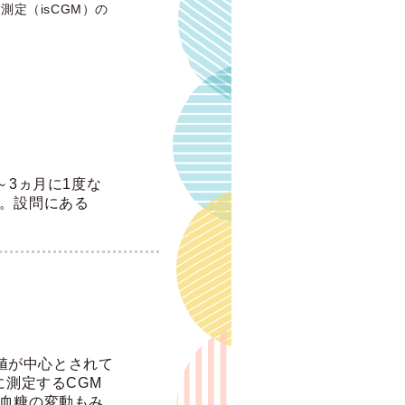
定（isCGM）の
～3ヵ月に1度な
。設問にある
値が中心とされて
測定するCGM
いった血糖の変動もみ