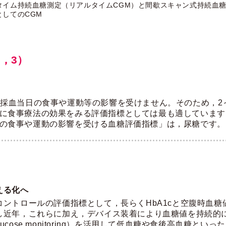
イム持続血糖測定（リアルタイムCGM）と間歇スキャン式持続血糖測
してのCGM
，3）
cは採血当日の食事や運動等の影響を受けません。そのため，2
に食事療法の効果をみる評価指標としては最も適しています
の食事や運動の影響を受ける血糖評価指標」は，尿糖です。
える化へ
ントロールの評価指標として，長らくHbA1cと空腹時血糖
し近年，これらに加え，デバイス装着により血糖値を持続的に
 glucose monitoring）を活用して低血糖や食後高血糖と