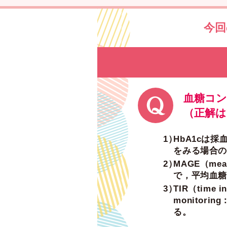
今回
血糖コ
（正解
HbA1cは
をみる場合の
MAGE（mea
で，平均血糖
TIR（time 
monitorin
る。