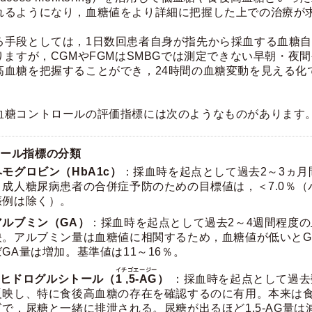
れるようになり，血糖値をより詳細に把握した上での治療が
手段としては，1日数回患者自身が指先から採血する血糖自
りますが，CGMやFGMはSMBGでは測定できない早朝・夜
高血糖を把握することができ，24時間の血糖変動を見える化
血糖コントロールの評価指標には次のようなものがあります
ロール指標の分類
モグロビン（HbA1c）
：採血時を起点として過去2～3ヵ月
。成人糖尿病患者の合併症予防のための目標値は，＜7.0％（
娠例は除く）。
アルブミン（GA）
：採血時を起点として過去2～4週間程度
映。アルブミン量は血糖値に相関するため，血糖値が低いとG
GA量は増加。基準値は11～16％。
イチゴエージー
アンヒドログルシトール（
1 ,5-AG
）
：採血時を起点として過去
反映し、特に食後高血糖の存在を確認するのに有用。本来は
で，尿糖と一緒に排泄される。尿糖が出るほど1,5-AG量は