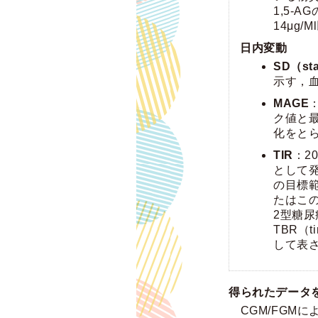
1,5-
14μg/
日内変動
SD（sta
示す，
MAGE
ク値と
化をと
TIR
：2
として
の目標範
たはこ
2型糖尿
TBR（t
して表
得られたデータ
CGM/FGM