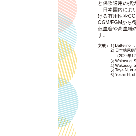
と保険適用の拡
日本国内におい
ける有用性やC
CGM/FGM
低血糖や高血糖
す。
Battelino T
日本糖尿病
（2022年
Wakasugi S,
Wakasugi S,
Taya N, et 
Yoshii H, e