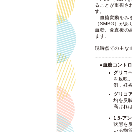
ることが重視さ
す。
血糖変動をみる
（SMBG）があ
血糖、食直後の
ます。
現時点での主な
●血糖コント
グリコヘ
を反映
例，妊
グリコ
均を反
高ければ
1,5-
状態を
いる物質