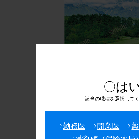
〇は
該当の職種を選択して
勤務医
開業医
薬
文庫本カバーの使用方
薬剤師（保険薬局