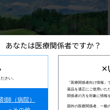
あなたは医療関係者ですか？
い
ください。
「医療関係者向け情報」
ダウンロード
薬品を適正にご使用いた
関係者の方を対象に情報
剤師（病院）
国外の医療関係者、一般
法
）
その他