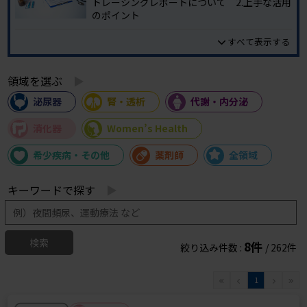
トレーシングレポートについて 2.上手な活用
のポイント
すべて表示する
領域を選ぶ
泌尿器
腎・透析
代謝・内分泌
消化器
Women’s Health
希少疾病・その他
薬剤師
全領域
キーワードで探す
検索
8件
絞り込み件数 :
/
262
件
1