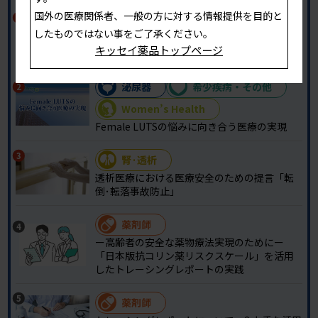
国外の医療関係者、一般の方に対する情報提供を目的と
薬剤師
したものではない事をご了承ください。
[薬剤師のためのお役立ちcolumn] 頻尿に悩む
キッセイ薬品トップページ
患者さんの水分摂取
泌尿器
希少疾病・その他
Women’s Health
Female LUTSの悩みに向き合う医療の実現
腎·透析
透析医療における医療安全のための提言「転
倒･転落事故防止」
薬剤師
ー高齢者の安全な薬物療法実現のためにー
「日本版抗コリン薬リスクスケール」を活用
したトレーシングレポートの実践
薬剤師