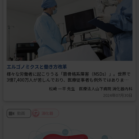
エルゴノミクスと働き方改革
様々な労働者に起こりうる「筋骨格系障害（MSDs）」。世界で
3憶7,400万人が苦しんでおり、医療従事者も例外ではありませ
ん。すべての医療従事者を守る快適な環境を実現するための取
松崎 一平 先生 医療法人山下病院 消化器内科
り組みとして MSDsの人間工学的対策（エルゴノミクス）につい
2024年07月30日
てご紹介します。
消化器
動画