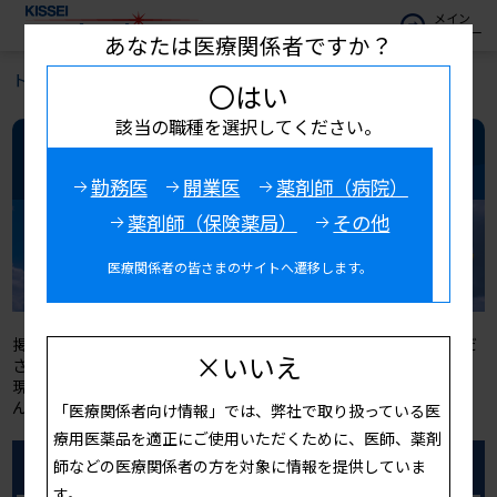
メイン
メニュー
あなたは医療関係者ですか？
トップ
お役立ち情報
キッセイ診療サポート
〇はい
該当の職種を選択してください。
キッセイ診療サポート
勤務医
開業医
薬剤師（病院）
薬剤師（保険薬局）
その他
医療関係者の皆さまのサイトへ遷移します。
掲載内容は作成時点での情報です。転用等の二次利用はお控えくだ
×いいえ
さい。
現在掲載している動画はInternet Explorer11に対応しておりませ
ん。ご視聴の際は他のブラウザをお使いください。
「医療関係者向け情報」では、弊社で取り扱っている医
療用医薬品を適正にご使用いただくために、医師、薬剤
師などの医療関係者の方を対象に情報を提供していま
今月の注目コンテンツ
す。