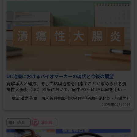
UC治療におけるバイオマーカーの現状と今後の展望
寛解導入と維持、そして粘膜治癒を目指すことが求められる潰
瘍性大腸炎（UC）診療において、尿中PGE-MUMは尿を用いた
初めての診療補助バイオマーカーです。非侵襲的に検体採取が可
能なため、内視鏡に頼らない評価が小児を含めて期待されてい
2025年04月22日
ます。今回は既存バイオマーカーの有用性と課題も含め、尿中バ
イオマーカーの有用性、UC治療における今後の展望についても
消化器
動画