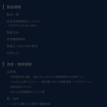
製品情報
製品一覧
安全性情報提供システム
「KISSEI Safety LINK」
製品Q&A
使用期限検索
患者さん向けRMP資材
お知らせ
疾患・領域情報
泌尿器
泌尿器科医に聞く！婦人科における下部尿路症状の診療のコツ
これだけは押さえたい！一般診療における排尿管理・ケアのポイント
排尿日誌のすすめ
伝わる泌尿器関連イラスト集
腎・透析
いまさら聞けない透析の基礎知識