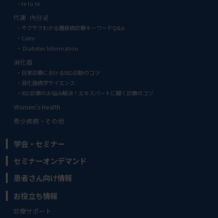
te to te
代謝·内分泌
サクサクわかる糖尿病診療キーワードQ&A
Calm
Diabetes Information
消化器
日常診療におけるIBD診断のコツ
消化器病学サイエンス
IBD診療のお悩み解決！エキスパートに聞く診療のコツ
Women's Health
希少疾病・その他
学会・セミナー
セミナーオンデマンド
患者さん向け情報
お役立ち情報
診療サポート