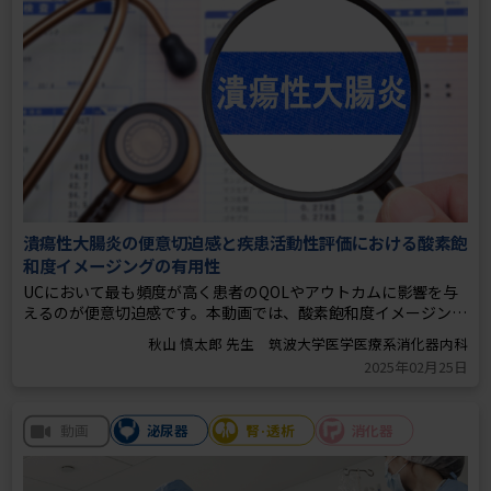
潰瘍性大腸炎の便意切迫感と疾患活動性評価における酸素飽
和度イメージングの有用性
UCにおいて最も頻度が高く患者のQOLやアウトカムに影響を与
えるのが便意切迫感です。本動画では、酸素飽和度イメージング
内視鏡を用いることで粘膜の組織酸素飽和度を図示化し疾患活
動性の客観的評価に有用かを検討した研究報告を紹介していま
2025年02月25日
泌尿器
腎·透析
消化器
動画