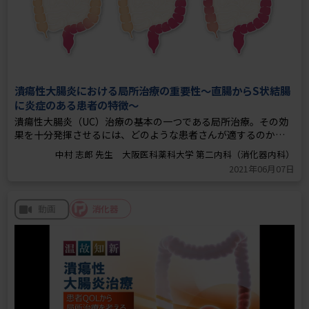
潰瘍性大腸炎における局所治療の重要性～直腸からS状結腸
に炎症のある患者の特徴～
潰瘍性大腸炎（UC）治療の基本の一つである局所治療。その効
果を十分発揮させるには、どのような患者さんが適するのかの
見極めが重要と言われています。この動画では、特に直腸からS
中村 志郎 先生 大阪医科薬科大学 第二内科（消化器内科）
状結腸に炎症が残る患者さんを排便パターンから見極める方法
2021年06月07日
や、局所治療の重要性について解説しています。
消化器
動画